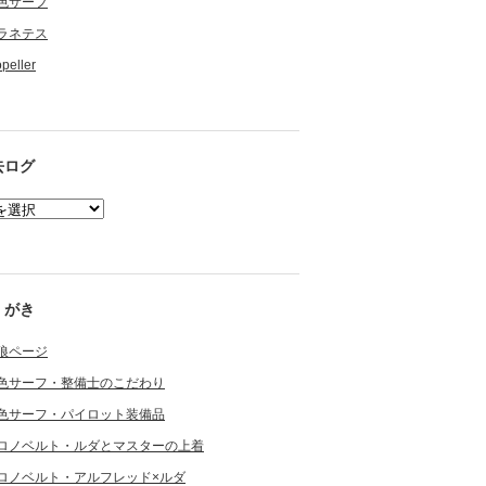
色サーフ
ラネテス
opeller
去ログ
くがき
狼ページ
色サーフ・整備士のこだわり
色サーフ・パイロット装備品
ロノベルト・ルダとマスターの上着
ロノベルト・アルフレッド×ルダ