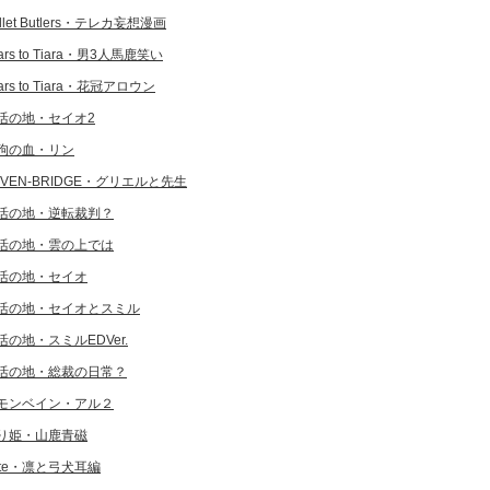
llet Butlers・テレカ妄想漫画
ars to Tiara・男3人馬鹿笑い
ars to Tiara・花冠アロウン
活の地・セイオ2
狗の血・リン
EVEN-BRIDGE・グリエルと先生
活の地・逆転裁判？
活の地・雲の上では
活の地・セイオ
活の地・セイオとスミル
活の地・スミルEDVer.
活の地・総裁の日常？
モンベイン・アル２
り姫・山鹿青磁
ate・凛と弓犬耳編