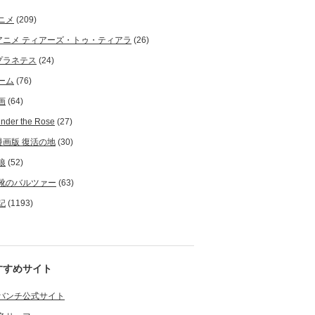
ニメ
(209)
アニメ ティアーズ・トゥ・ティアラ
(26)
プラネテス
(24)
ーム
(76)
画
(64)
nder the Rose
(27)
漫画版 復活の地
(30)
狼
(52)
靴のバルツァー
(63)
記
(1193)
すすめサイト
バンチ公式サイト