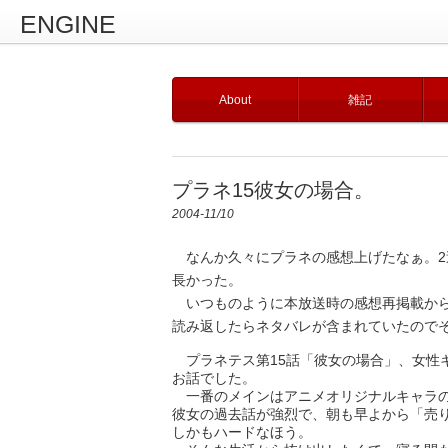
ENGINE
About
雑記
プラネ15彼女の場合。
2004-11/10
なんか久々にプラネの感想上げたなぁ。2
長かった。
いつものように本放送時の感想再掲載から
読み返したらネタバレが含まれていたので
プラネテス第15話「彼女の場合」、女性
お話でした。
一番のメインはアニメオリジナルキャラの
彼女の過去話が強烈で、朝も早よから「売
しかもハードなほう。