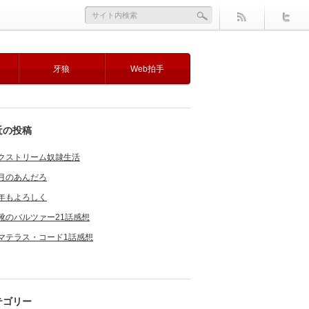
牙狼
Web拍手
近の投稿
クストリーム奴隷生活
月のあんだろ
年もよろしく
靴のバルツァー21話感想
マテラス・コード1話感想
テゴリー