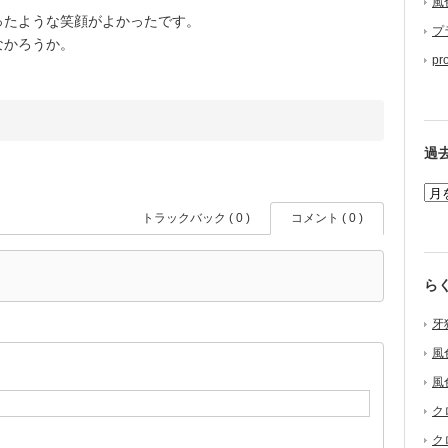
風
たような笑顔がよかったです。
プ
なかろうか。
pr
過
トラックバック ( 0 )
コメント ( 0 )
ら
牙
風
風
ク
ク