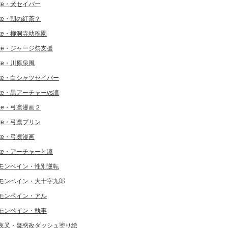
ate・犬セイバー
ate・朝の紅茶？
ate・柳洞寺幼稚園
ate・ジャージ祭支援
ate・川原泉風
ate・白シャツセイバー
ate・黒アーチャーvs凛
ate・弓凛漫画２
ate・弓凛プリン
ate・弓凛漫画
ate・アーチャーと凛
モンベイン・性別逆転
モンベイン・大十字九郎
モンベイン・アル
モンベイン・執事
夜叉・疑惑改ダッシュ塗り絵