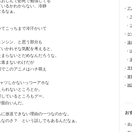
おしんで必死で勉強してる
ているかわからない、冷静
ア
なるなぁ。
いてこっちまで冷汗かいて
ゲ
ンシン、と思う部分も
漫
ていかれそな気配を考えると、
U
たまらないとだめなんだろうな。
進まないわけだが
牙
裂でこのアニメはハチ萌え
軍
ャツしかないっつーアホな
雑
えられないところとか。
探しているところもグー。
が面白いんだ。
お
に放送できない理由の一つなのかな。
なのさ？ という話しでもあるんだなぁ。
＠