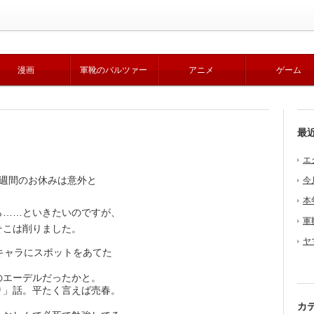
漫画
軍靴のバルツァー
アニメ
ゲーム
最
エ
週間のお休みは意外と
今
本
……といきたいのですが、
軍
そこは削りました。
ヤ
キャラにスポットをあてた
エーデルだったかと。
り」話。平たく言えば売春。
カ