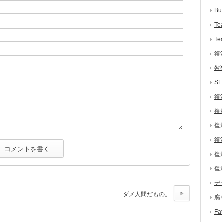
Bu
Te
Te
復
咎
S
復
復
復
復
復
復
デ
ダメ人間だもの。
腐
F