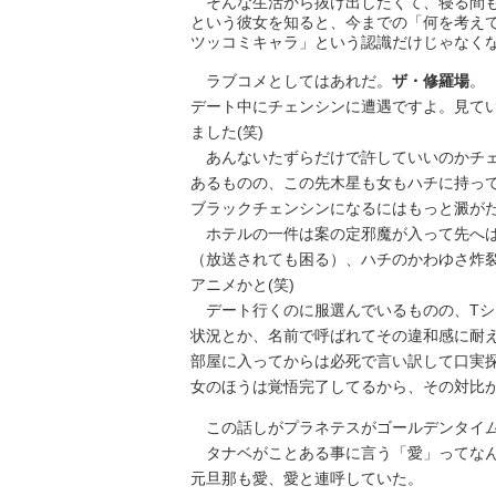
そんな生活から抜け出したくて、寝る間も
という彼女を知ると、今までの「何を考え
ツッコミキャラ」という認識だけじゃなく
ラブコメとしてはあれだ。
ザ・修羅場
。
デート中にチェンシンに遭遇ですよ。見て
ました(笑)
あんないたずらだけで許していいのかチェ
あるものの、この先木星も女もハチに持っ
ブラックチェンシンになるにはもっと澱が
ホテルの一件は案の定邪魔が入って先へは
（放送されても困る）、ハチのかわゆさ炸
アニメかと(笑)
デート行くのに服選んでいるものの、Tシ
状況とか、名前で呼ばれてその違和感に耐
部屋に入ってからは必死で言い訳して口実
女のほうは覚悟完了してるから、その対比
この話しがプラネテスがゴールデンタイム
タナベがことある事に言う「愛」ってなん
元旦那も愛、愛と連呼していた。