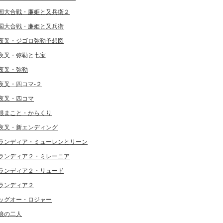
国大合戦・廉姫と又兵衛２
国大合戦・廉姫と又兵衛
夜叉・ジゴロ弥勒予想図
夜叉・弥勒と七宝
夜叉・弥勒
夜叉・四コマ-２
夜叉・四コマ
根まこと・からくり
夜叉・新エンディング
ランディア・ミューレンとリーン
ランディア２・ミレーニア
ランディア２・リュード
ランディア２
ッグオー・ロジャー
狼の二人