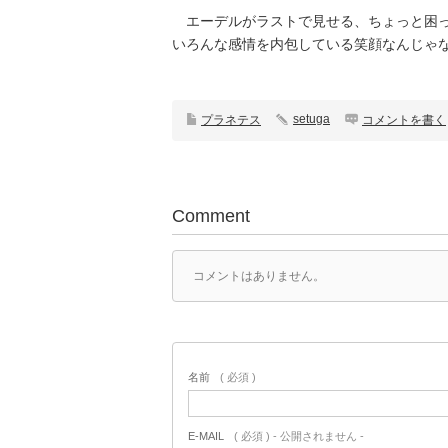
エーデルがラストで見せる、ちょっと困っ
いろんな感情を内包している笑顔なんじゃ
setuga
プラネテス
コメントを書く
Comment
コメントはありません。
名前
( 必須 )
E-MAIL
( 必須 ) - 公開されません -