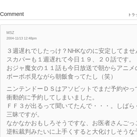
Comment
トラッ
MSZ
2004-11/13 12:48pm
３週遅れでしたっけ？NHKなのに安定してませ
スカパーも１週遅れて今日１９、２０話です。
おジャ魔女の１１話も今日放送で朝からアニメ
ボーボボ見ながら朝飯食ってたし（笑）
ニンテンドーＤＳはアソビットでまだ予約やっ
衝動的に予約してしまいました。
ＦＦ３が出るって聞いてたんで・・・。しばら
三昧ですが。
なかなかおもしろそうですな、お医者さんごっ
逆転裁判みたいに上手くすると大化けしそうな