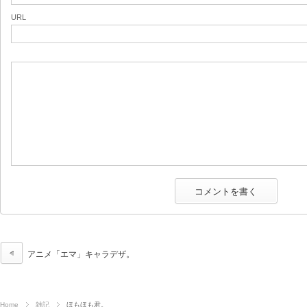
URL
アニメ「エマ」キャラデザ。
Home
雑記
ほもほも君。