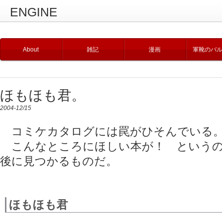
ENGINE
About
雑記
漫画
軍靴のバ
ほもほも君。
2004-12/15
コミケカタログには罠がひそんでいる
こんなところにほしい本が！ というの
後に見つかるものだ。
ほもほも君