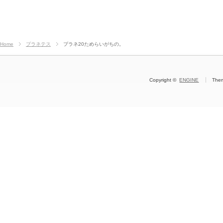
Home
プラネテス
プラネ20ためらいがちの。
Copyright ©
ENGINE
The