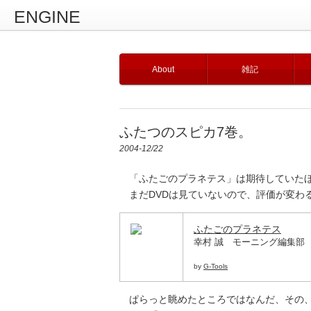
ENGINE
About
雑記
ふたつのスピカ7巻。
2004-12/22
「ふたごのプラネテス」は期待していたほ
まだDVDは見ていないので、評価が変わ
ふたごのプラネテス
幸村 誠 モーニング編集部
by
G-Tools
ぱらっと眺めたところではなんだ、その、