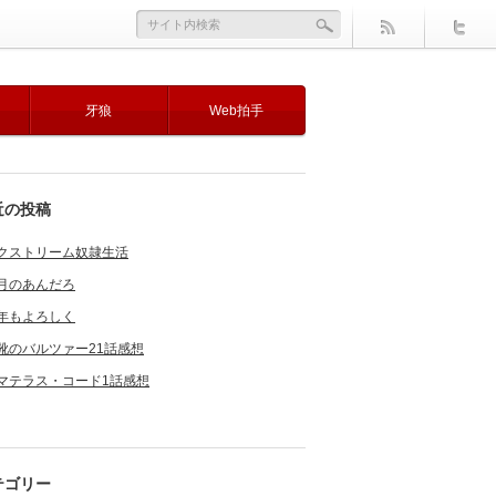
牙狼
Web拍手
近の投稿
クストリーム奴隷生活
月のあんだろ
年もよろしく
靴のバルツァー21話感想
マテラス・コード1話感想
テゴリー