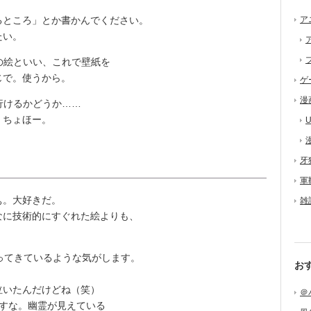
ところ」とか書かんでください。
ア
たい。
の絵といい、これで壁紙を
じで。使うから。
ゲ
漫
行けるかどうか……
。ちょほー。
U
牙
軍
ぁ。大好きだ。
雑
に技術的にすぐれた絵よりも、
ってきているような気がします。
お
いたんだけどね（笑）
＠
すな。幽霊が見えている