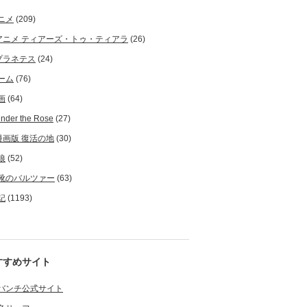
ニメ
(209)
アニメ ティアーズ・トゥ・ティアラ
(26)
プラネテス
(24)
ーム
(76)
画
(64)
nder the Rose
(27)
漫画版 復活の地
(30)
狼
(52)
靴のバルツァー
(63)
記
(1193)
すすめサイト
バンチ公式サイト