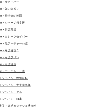
ate・犬セイバー
ate・朝の紅茶？
ate・柳洞寺幼稚園
ate・ジャージ祭支援
ate・川原泉風
ate・白シャツセイバー
ate・黒アーチャーvs凛
ate・弓凛漫画２
ate・弓凛プリン
ate・弓凛漫画
ate・アーチャーと凛
モンベイン・性別逆転
モンベイン・大十字九郎
モンベイン・アル
モンベイン・執事
夜叉・疑惑改ダッシュ塗り絵