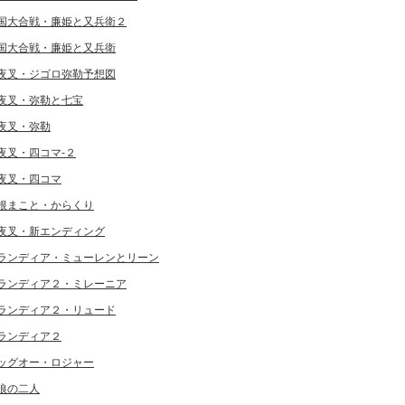
国大合戦・廉姫と又兵衛２
国大合戦・廉姫と又兵衛
夜叉・ジゴロ弥勒予想図
夜叉・弥勒と七宝
夜叉・弥勒
夜叉・四コマ-２
夜叉・四コマ
根まこと・からくり
夜叉・新エンディング
ランディア・ミューレンとリーン
ランディア２・ミレーニア
ランディア２・リュード
ランディア２
ッグオー・ロジャー
狼の二人