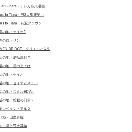
llet Butlers・テレカ妄想漫画
ars to Tiara・男3人馬鹿笑い
ars to Tiara・花冠アロウン
活の地・セイオ2
狗の血・リン
EVEN-BRIDGE・グリエルと先生
活の地・逆転裁判？
活の地・雲の上では
活の地・セイオ
活の地・セイオとスミル
活の地・スミルEDVer.
活の地・総裁の日常？
モンベイン・アル２
り姫・山鹿青磁
ate・凛と弓犬耳編