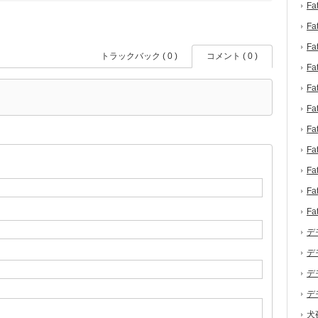
F
F
F
トラックバック ( 0 )
コメント ( 0 )
F
F
F
F
F
F
F
F
デ
デ
デ
デ
犬