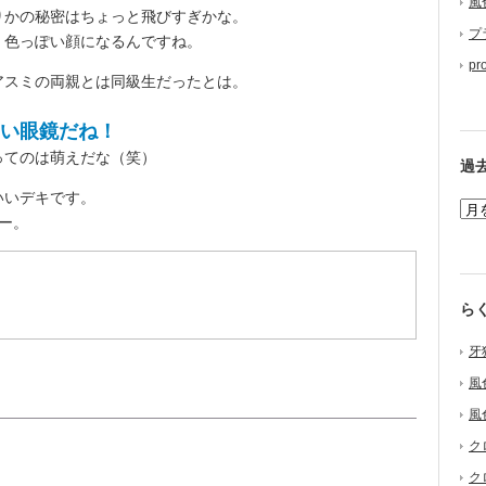
風
りかの秘密はちょっと飛びすぎかな。
プ
色っぽい顔になるんですね。
pr
スミの両親とは同級生だったとは。
い眼鏡だね！
てのは萌えだな（笑）
過
いいデキです。
ー。
ら
牙
風
風
ク
ク