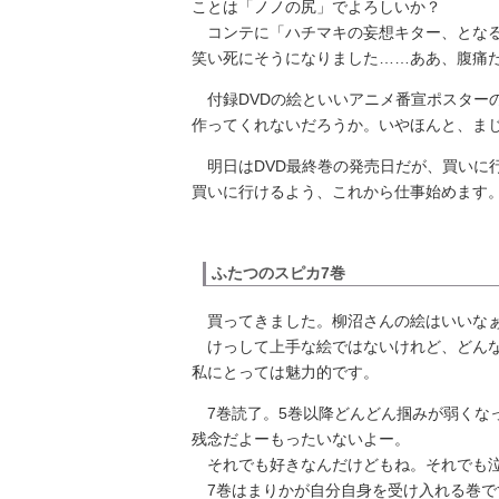
ことは「ノノの尻」でよろしいか？
コンテに「ハチマキの妄想キター、となる
笑い死にそうになりました……ああ、腹痛
付録DVDの絵といいアニメ番宣ポスター
作ってくれないだろうか。いやほんと、ま
明日はDVD最終巻の発売日だが、買いに
買いに行けるよう、これから仕事始めます
ふたつのスピカ7巻
買ってきました。柳沼さんの絵はいいな
けっして上手な絵ではないけれど、どんな
私にとっては魅力的です。
7巻読了。5巻以降どんどん掴みが弱くな
残念だよーもったいないよー。
それでも好きなんだけどもね。それでも泣
7巻はまりかが自分自身を受け入れる巻で