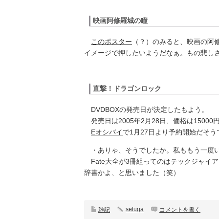
映画阿修羅城の瞳
このポスター
（？）のみると、映画の阿
イメージで押したいようだなぁ。もの悲し
直撃！ドラゴンロック
DVDBOXの発売日が決定したもよう。
発売日は2005年2月28日、価格は15000
Eオシバイ
で1月27日より予約開始だそう
・ありゃ、そうでしたか。私ももう一度い
Fate大全が3冊組ってのはテックジャイ
辞書かよ、と思いました（笑）
setuga
雑記
コメントを書く