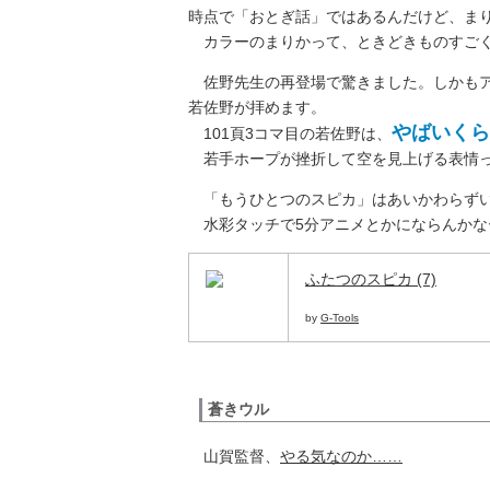
時点で「おとぎ話」ではあるんだけど、ま
カラーのまりかって、ときどきものすごく
佐野先生の再登場で驚きました。しかもア
若佐野が拝めます。
やばいくら
101頁3コマ目の若佐野は、
若手ホープが挫折して空を見上げる表情っ
「もうひとつのスピカ」はあいかわらず
水彩タッチで5分アニメとかにならんかな
ふたつのスピカ (7)
by
G-Tools
蒼きウル
山賀監督、
やる気なのか……