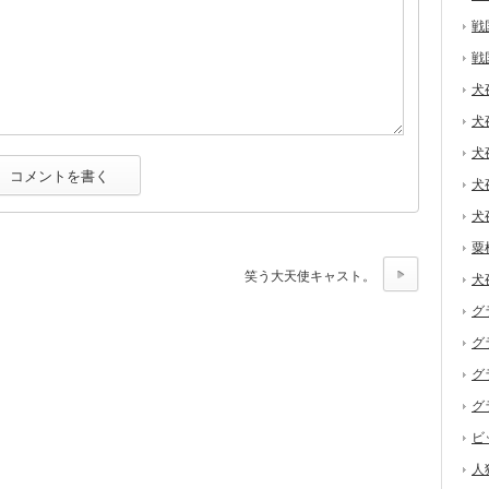
戦
戦
犬
犬
犬
犬
犬
粟
笑う大天使キャスト。
犬
グ
グ
グ
グ
ビ
人