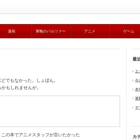
漫画
軍靴のバルツァー
アニメ
ゲーム
最
エ
どでもなかった。しょぼん。
今
るかもしれませんが。
本
軍
ヤ
この本でアニメスタッフが言いたかった
カ