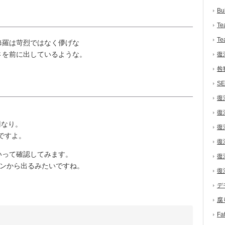
Bu
Te
Te
修羅は苛烈ではなく儚げな
さを前に出しているような。
復
咎
S
復
復
円なり。
復
ですよ。
復
って確認してみます。
復
アンから出るみたいですね。
復
デ
腐
F