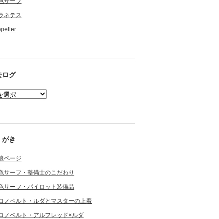
色サーフ
ラネテス
opeller
去ログ
くがき
狼ページ
色サーフ・整備士のこだわり
色サーフ・パイロット装備品
ロノベルト・ルダとマスターの上着
ロノベルト・アルフレッド×ルダ