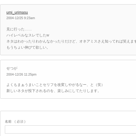
umi_urimasu
2004-12/25 9:23am
見に行った……
ハイレベルなスレでしたw
ネタはわかったりわかんなかったりだけど、オネアミスさえ知ってれば笑えま
もうちょい伸びて欲しい。
せつが
2004-12/26 11:25pm
よくもまぁうまいことセリフを改変しやがるなー、と（笑）
新しいネタが投下されるのを、楽しみにしてたりします。
名前
( 必須 )