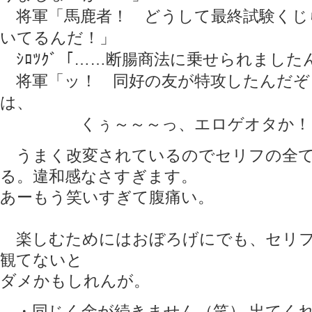
将軍「馬鹿者！ どうして最終試験くじ
いてるんだ！」
ｼﾛﾂｸﾞ「……断腸商法に乗せられました
将軍「ッ！ 同好の友が特攻したんだぞ
は、
くぅ～～～っ、エロゲオタか！
うまく改変されているのでセリフの全て
る。違和感なさすぎます。
あーもう笑いすぎて腹痛い。
楽しむためにはおぼろげにでも、セリフ
観てないと
ダメかもしれんが。
・同じく金が続きません（笑） 出てく