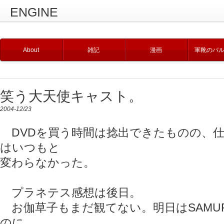
ENGINE
About
雑記
漫画
軍靴のバ
笑う大天使キャスト。
2004-12/23
DVDを買う時間は捻出できたものの、
はいつもと
変わらなかった。
プラネテス感想は後日。
お伽草子もまだ観てない。明日はSAMUR
のに。