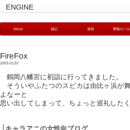
ENGINE
About
雑記
漫画
軍靴のバ
FireFox
2005-01/10
鶴岡八幡宮に初詣に行ってきました。
そういやふたつのスピカは由比ヶ浜が舞
よなーと
思い出してしまって、ちょっと巡礼したく
キャラアニの女性向ブログ