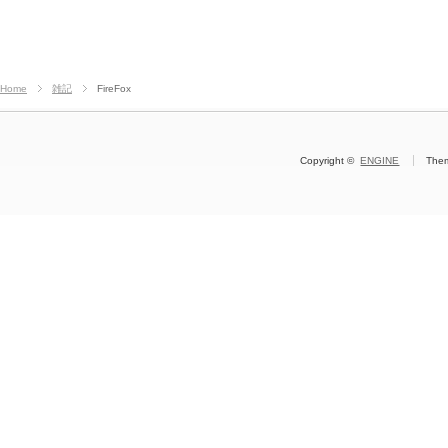
Home
雑記
FireFox
Copyright ©
ENGINE
The