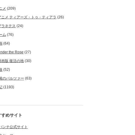
ニメ
(209)
アニメ ティアーズ・トゥ・ティアラ
(26)
プラネテス
(24)
ーム
(76)
画
(64)
nder the Rose
(27)
漫画版 復活の地
(30)
狼
(52)
靴のバルツァー
(63)
記
(1193)
すすめサイト
バンチ公式サイト