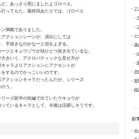
ど、あっさり死にましたよゴロベエ。
ア
へ行ってもた。最終回あたりでは、ゴロベエ
。
ン満載でありました。
ゲ
アクションシーンが、演出にしては
り、手抜きなのかなーと頭をよぎる。
漫
ージとキュウゾウが頭ひとつ抜き出ているな。
U
大きいく、アクロバティックな見せ方が
刀キャラよりアクションにアクセントが
牙
きをするのでかっこいいのです。
アクションキャラだったんだが、シリーズ
軍
いのう。
雑
リーズ前半の街編で出ていたウキョウが
知っているキャラとして、今後は活躍しそうです。
お
＠