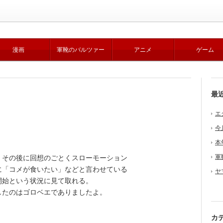
漫画
軍靴のバルツァー
アニメ
ゲーム
最
エ
今
本
軍
その後に回想のごとくスローモーション
に「コメが食いたい」などと言わせている
ヤ
開始という状況に見て取れる。
たのはゴロベエでありましたよ。
カ