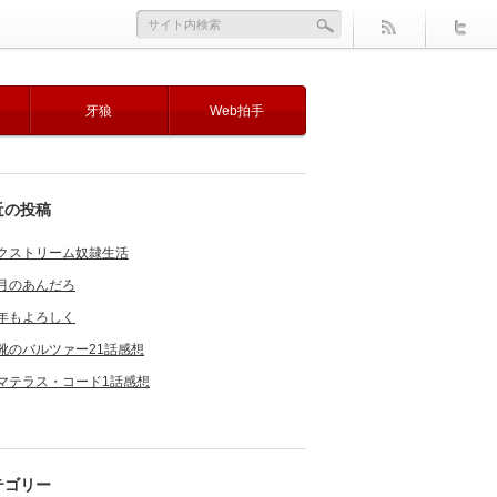
牙狼
Web拍手
近の投稿
クストリーム奴隷生活
月のあんだろ
年もよろしく
靴のバルツァー21話感想
マテラス・コード1話感想
テゴリー