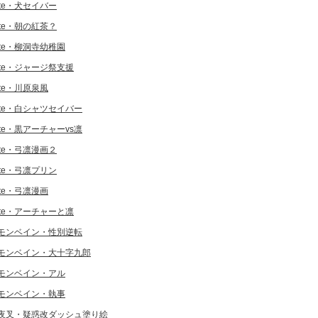
ate・犬セイバー
ate・朝の紅茶？
ate・柳洞寺幼稚園
ate・ジャージ祭支援
ate・川原泉風
ate・白シャツセイバー
ate・黒アーチャーvs凛
ate・弓凛漫画２
ate・弓凛プリン
ate・弓凛漫画
ate・アーチャーと凛
モンベイン・性別逆転
モンベイン・大十字九郎
モンベイン・アル
モンベイン・執事
夜叉・疑惑改ダッシュ塗り絵