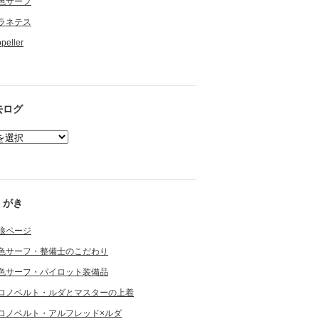
色サーフ
ラネテス
opeller
去ログ
くがき
狼ページ
色サーフ・整備士のこだわり
色サーフ・パイロット装備品
ロノベルト・ルダとマスターの上着
ロノベルト・アルフレッド×ルダ