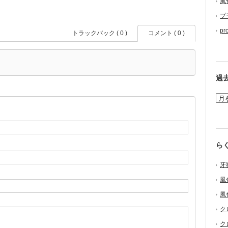
風
プ
pr
トラックバック ( 0 )
コメント ( 0 )
過
ら
牙
風
風
ク
ク