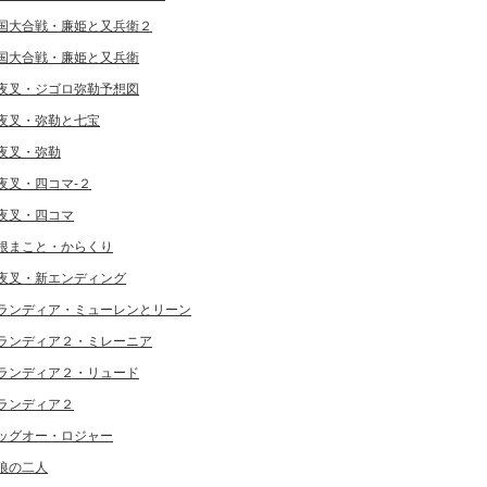
国大合戦・廉姫と又兵衛２
国大合戦・廉姫と又兵衛
夜叉・ジゴロ弥勒予想図
夜叉・弥勒と七宝
夜叉・弥勒
夜叉・四コマ-２
夜叉・四コマ
根まこと・からくり
夜叉・新エンディング
ランディア・ミューレンとリーン
ランディア２・ミレーニア
ランディア２・リュード
ランディア２
ッグオー・ロジャー
狼の二人