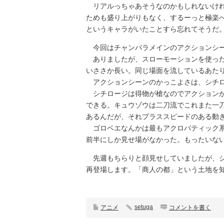
リアルっちゃあそうなのかもしれないけれ
ためも盛り上がりもなく、するーっと極楽
というキャラがいたことすら忘れてそうだ
今回はチャンバラメインのアクションシー
ありましたが、スローモーションを使った
いささか長い。同じ場面を流しているあた
アクションシーンのかっこよさは、シチロ
シチロージは得物が槍なのでアクションが
できる。キュウゾウは二刀流でこれまた一
あるんだが、それプラススピードのある動
ゴロベエなんかは最もアクロバティック系
前半にしか見せ場がなかった。もったいな
先週もちらりと顔見せしていましたが、シ
再登場します。「商人の都」という土地を
setuga
アニメ
コメントを書く