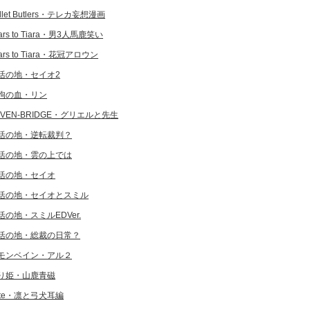
llet Butlers・テレカ妄想漫画
ars to Tiara・男3人馬鹿笑い
ars to Tiara・花冠アロウン
活の地・セイオ2
狗の血・リン
EVEN-BRIDGE・グリエルと先生
活の地・逆転裁判？
活の地・雲の上では
活の地・セイオ
活の地・セイオとスミル
活の地・スミルEDVer.
活の地・総裁の日常？
モンベイン・アル２
り姫・山鹿青磁
ate・凛と弓犬耳編