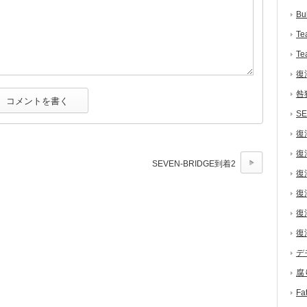
Bu
Te
Te
復
咎
S
復
復
SEVEN-BRIDGE到着2
復
復
復
復
デ
腐
F