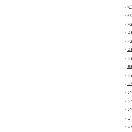
戦
戦
犬
犬
犬
犬
犬
粟
犬
グ
グ
グ
グ
ビ
人