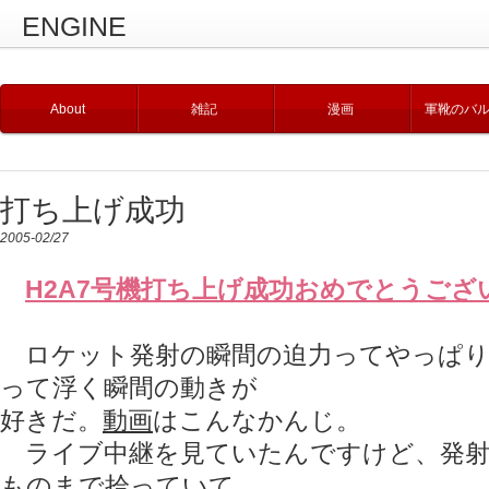
ENGINE
About
雑記
漫画
軍靴のバ
打ち上げ成功
2005-02/27
H2A7号機打ち上げ成功おめでとうござ
ロケット発射の瞬間の迫力ってやっぱり
って浮く瞬間の動きが
好きだ。
動画
はこんなかんじ。
ライブ中継を見ていたんですけど、発射
ものまで拾っていて、