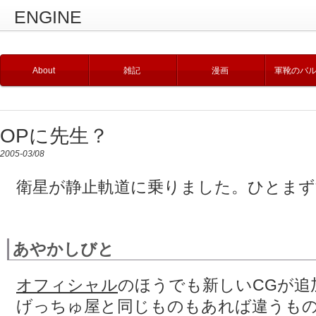
ENGINE
About
雑記
漫画
軍靴のバ
OPに先生？
2005-03/08
衛星が静止軌道に乗りました。ひとまず
あやかしびと
オフィシャル
のほうでも新しいCGが追
げっちゅ屋と同じものもあれば違うもの