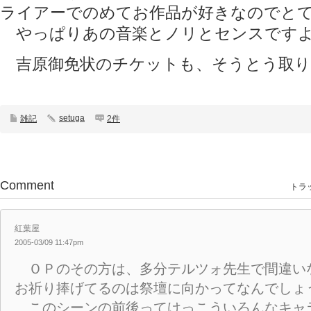
ライアーでのめてお作品が好きなのでと
やっぱりあの音楽とノリとセンスです
吉原御免状のチケットも、そうとう取り
setuga
雑記
2件
Comment
トラッ
紅葉屋
2005-03/09 11:47pm
ＯＰのその方は、多分テルツォ先生で間違い
お祈り捧げてるのは祭壇に向かってなんでしょ
このシーンの前後ってけっこういろんなキャ