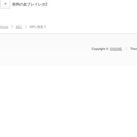
咎狗の血プレイレポ2
Home
雑記
OPに先生？
Copyright ©
ENGINE
The