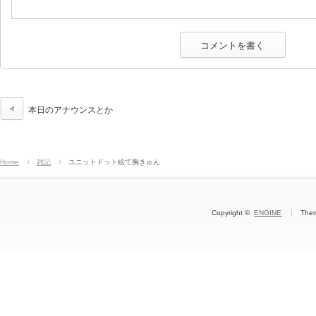
本日のアナウンスとか
Home
雑記
ユニットドット絵て胸きゅん
Copyright ©
ENGINE
The