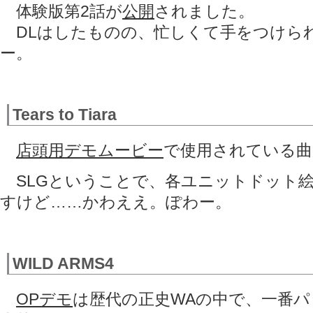
体験版第2話が
公開
されました。
DLはしたものの、忙しくて手をつけら
ー。
Tears to Tiara
店頭用デモムービー
で使用されている曲
SLGということで、各ユニットドット絵(
すけど……かわええ。ぽわー。
WILD ARMS4
OPデモ
は歴代の正史WAの中で、一番