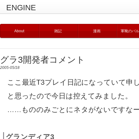
ENGINE
About
雑記
漫画
軍靴のバ
グラ3開発者コメント
2005-05/18
ここ最近T3プレイ日記になっていて申
と思ったので今日は控えてみました。
……もののみごとにネタがないですなー(
グランディア3