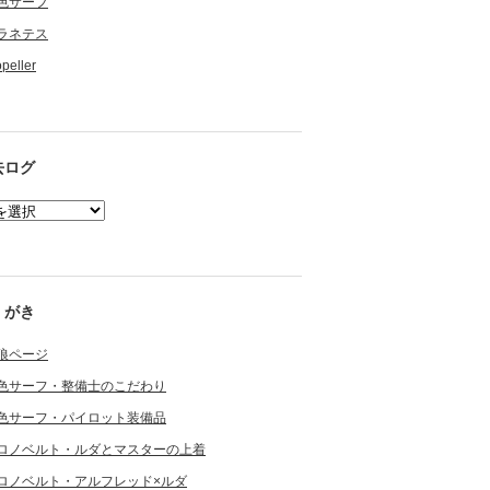
色サーフ
ラネテス
opeller
去ログ
くがき
狼ページ
色サーフ・整備士のこだわり
色サーフ・パイロット装備品
ロノベルト・ルダとマスターの上着
ロノベルト・アルフレッド×ルダ