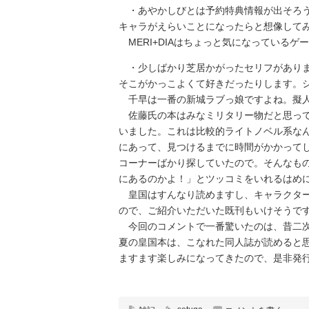
・あやかしびとは予約特典情報が出そろう
キャラがえらいことになったらと想像してみ
MERI+DIAはちょっと気になっているゲ
・少しばかり芝居かがったセリフがありま
そこがかっこよくて好きだったりします。
千早は一番の新城ラブっ娘ですよね。擬人
佐藤氏の本はみなミリタリー物だと思って
いました。これは比較的ライトノベル系な
にあって、見つけるまでに時間がかかって
コーナーばかり探していたので。そんなも
にあるのかよ！」とツッコミをいれるはめに
皇国はすんなり読めますし、キャラクター
ので、ご紹介いただいた既刊もいけそうで
今回のコメントで一番驚いたのは、昔二次
夏の皇国本は、こなれた同人誌が読めると思
ますます楽しみになってきたので、是非発