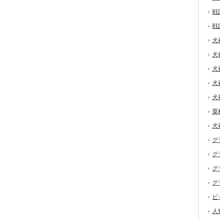
戦
戦
犬
犬
犬
犬
犬
粟
犬
グ
グ
グ
グ
ビ
人