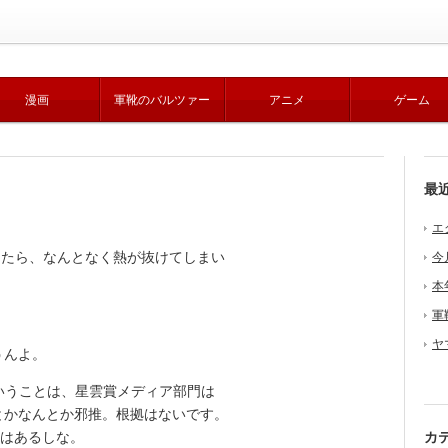
漫画
軍靴のバルツァー
アニメ
ゲーム
最
エ
ったら、なんとなく熱が抜けてしまい
今
本
軍
ヤ
うんよ。
いうことは、星雲賞メディア部門は
とかなんとか邪推。根拠はないです。
間はあるしな。
カ