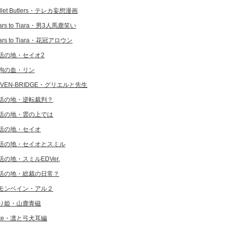
llet Butlers・テレカ妄想漫画
ars to Tiara・男3人馬鹿笑い
ars to Tiara・花冠アロウン
活の地・セイオ2
狗の血・リン
EVEN-BRIDGE・グリエルと先生
活の地・逆転裁判？
活の地・雲の上では
活の地・セイオ
活の地・セイオとスミル
活の地・スミルEDVer.
活の地・総裁の日常？
モンベイン・アル２
り姫・山鹿青磁
ate・凛と弓犬耳編