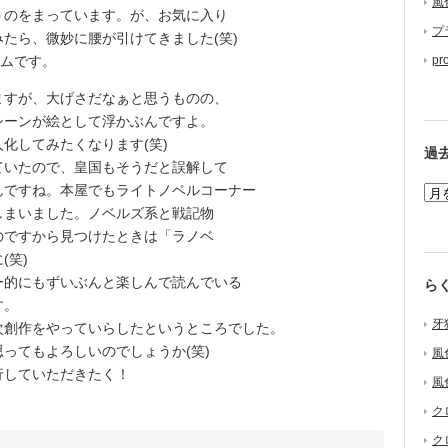
風
のをまっています。が、お気に入り
プ
たら、微妙に腰が引けてきました(笑)
ームです。
pr
すが、大げさだなぁと思うものの、
シーンが絵として浮かぶんですよ。
化してみたくなります(笑)
過
いたので、皇国もそうだと誤解して
んですね。本屋でもライトノベルコーナー
しまいました。ノベルズ系と戦記物
のですから見つけたときは「ラノベ
(笑)
的にもずいぶんと楽しんで読んでいる
ら
す。
牙
創作をやっていらしたというところでした。
ってもよろしいのでしょうか(笑)
風
行していただきたく！
風
ク
ク