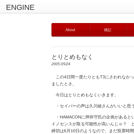
ENGINE
About
雑記
とりとめもなく
2005-05/24
この4日間一度たりともT3にさわれなか
ましたとさ。
今日はとりとめもなくいきます。
・セイバーの声は久川綾さんがいいと思
・HAMACONに押井守氏の企画があると
イノセンスが取る可能性が高いんじゃ？ 
締切は6月10日のようなので、まだ投票時