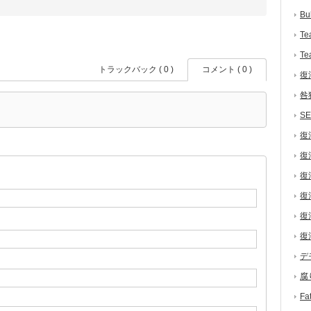
Bu
Te
Te
トラックバック ( 0 )
コメント ( 0 )
復
咎
S
復
復
復
復
復
復
デ
腐
F