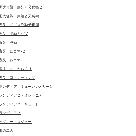
国大合戦・廉姫と又兵衛２
国大合戦・廉姫と又兵衛
夜叉・ジゴロ弥勒予想図
夜叉・弥勒と七宝
夜叉・弥勒
夜叉・四コマ-２
夜叉・四コマ
根まこと・からくり
夜叉・新エンディング
ランディア・ミューレンとリーン
ランディア２・ミレーニア
ランディア２・リュード
ランディア２
ッグオー・ロジャー
狼の二人