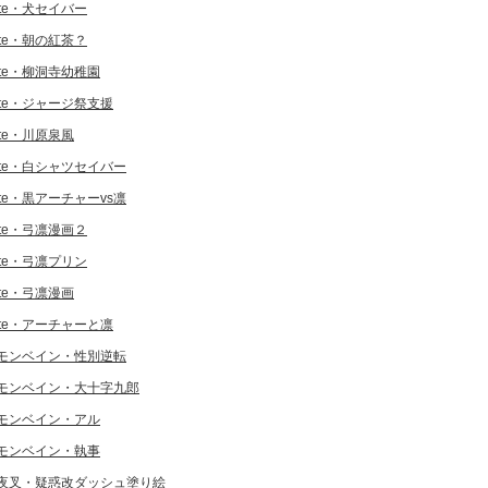
ate・犬セイバー
ate・朝の紅茶？
ate・柳洞寺幼稚園
ate・ジャージ祭支援
ate・川原泉風
ate・白シャツセイバー
ate・黒アーチャーvs凛
ate・弓凛漫画２
ate・弓凛プリン
ate・弓凛漫画
ate・アーチャーと凛
モンベイン・性別逆転
モンベイン・大十字九郎
モンベイン・アル
モンベイン・執事
夜叉・疑惑改ダッシュ塗り絵