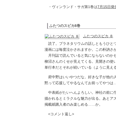
・ヴィンランド・サガ第1巻は
7月15日発
ふたつのスピカ8巻
ふたつのスピカ ８
読了。プラネタリウムの話しともうひとつ
漫画には毎度泣かされますか。この朴訥さ
月刊誌で読んでいると気にならないのかも
柳沼さんのくせが見えてくる。見開きの使
単行本だとそれが続いている（ように見え
府中野はいいやつだな。好きな子が他の人
黙って応援してやるなんてお前ってやつは
中表紙がたいへんよろしい。神社の前に佇
描かれるとミラクルな魅力が出る。あとア
掲載紙購入者のみ楽しめる……か。
<コメント返し>