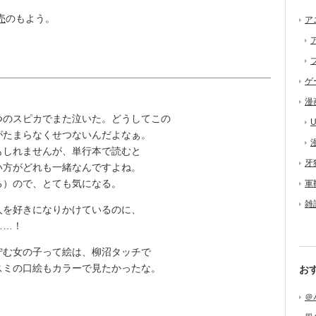
売
のもよう。
ア
ゲ
漫
のスピカでまた泣いた。どうしてこの
U
がたまらなくせつないんだよなぁ。
しれませんが、単行本で読むと
牙
い方がどれも一緒なんですよね。
る）ので、とても気になる。
軍
雑
を好きになりかけているのに、
……！
む女の子って絵は、柳沼タッチで
スミの口絵もカラーで見たかったな。
お
＠