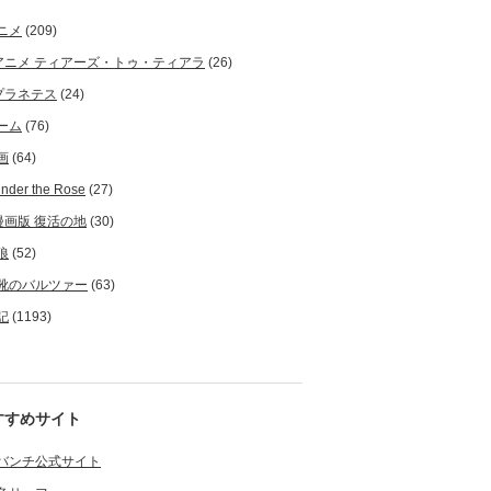
ニメ
(209)
アニメ ティアーズ・トゥ・ティアラ
(26)
プラネテス
(24)
ーム
(76)
画
(64)
nder the Rose
(27)
漫画版 復活の地
(30)
狼
(52)
靴のバルツァー
(63)
記
(1193)
すすめサイト
バンチ公式サイト