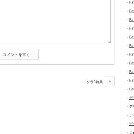
F
F
F
F
F
F
F
F
F
F
グラ3特典
F
デ
デ
デ
デ
犬