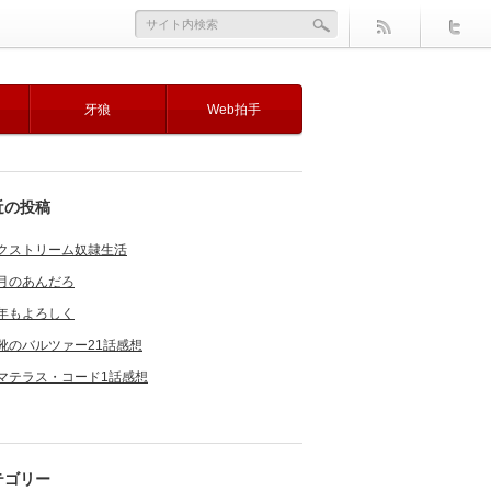
牙狼
Web拍手
近の投稿
クストリーム奴隷生活
月のあんだろ
年もよろしく
靴のバルツァー21話感想
マテラス・コード1話感想
テゴリー