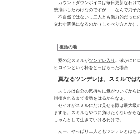
カウントダウンボイスは毎日更新なわけで
勢揃いしたわけなのですが……なんで刀子
不自然ではないし二人とも魅力的だったの
交わす関係になるのか（しゃべり方とか）
復活の地
案の定スミルが
ツンデレ入り
。確かにヒ
ヒロインという枠をとっぱらった場合
真なるツンデレは、スミルでは
スミルは自分の気持ちに気がついてからは
指摘されるまで虚勢をはるからなぁ。
セイオがスミルにだけ見せる隙は最大級の
まする。スミルもやつに負けたくないから
しゃんとして生きていけるわけで。
んー、やっぱり二人ともツンデレとはち