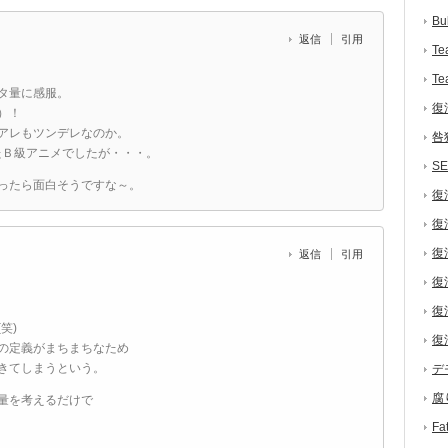
Bu
返信
引用
Te
Te
タ量に感服。
復
）！
アレもツンデレなのか。
咎
たＢ級アニメでしたが・・・。
S
ったら面白そうですな～。
復
復
復
返信
引用
復
復
笑)
復
の定義がまちまちなため
きてしまうという。
デ
腐
量を考えるだけで
F