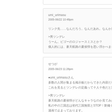
umi_urimasu
2005-06/22 10:48pm
リンク先……なんだろう。なんだあれ。なんか
>男ツンデレ
うーん。ビゴーのロジャースミスとか？
個人的には、蒼天航路の夏侯惇を思い浮かべま
せつが
2005-06/23 11:28pm
●umi_urimasuさん
多数の人間が集まる掲示板だからできた内容だ
これを見るとツンデレの定義って十人十色だと
>男ツンデレ
蒼天航路の夏侯惇がどんなキャラなのか見てみ
私の中の三国志は初代三国無双とSTOP！劉備
漫画で止まっております。