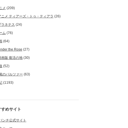
ニメ
(209)
アニメ ティアーズ・トゥ・ティアラ
(26)
プラネテス
(24)
ーム
(76)
画
(64)
nder the Rose
(27)
漫画版 復活の地
(30)
狼
(52)
靴のバルツァー
(63)
記
(1193)
すすめサイト
バンチ公式サイト