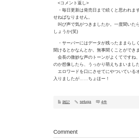
<コメント返し>
・毎日更新は発売日まで続くと思われます
せねばなりません。
叫び声で気がつきましたか。一度聞いたら
しょうか(笑)
・サーバーにはデータが残ったままらしく
聞けるとかなんとか。無事聞くことができ
会長の微妙な声のトーンがよくてですね、
のか想像したら、うっかり萌えちまいまし
エロワードを口にさせてにやついているオ
入りましたが……ちょほー！
setuga
雑記
4件
Comment