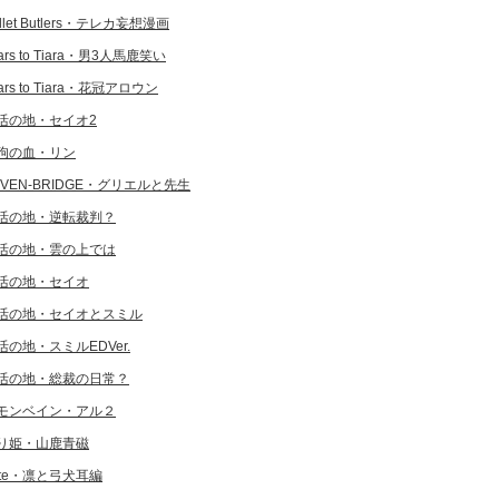
llet Butlers・テレカ妄想漫画
ars to Tiara・男3人馬鹿笑い
ars to Tiara・花冠アロウン
活の地・セイオ2
狗の血・リン
EVEN-BRIDGE・グリエルと先生
活の地・逆転裁判？
活の地・雲の上では
活の地・セイオ
活の地・セイオとスミル
活の地・スミルEDVer.
活の地・総裁の日常？
モンベイン・アル２
り姫・山鹿青磁
ate・凛と弓犬耳編