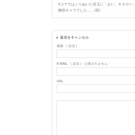
4コマではくりぬいた目玉に「おい、キタロー
愉快キャラでした……(笑)
返信をキャンセル
名前
( 必須 )
E-MAIL
( 必須 ) - 公開されません -
URL