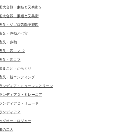
国大合戦・廉姫と又兵衛２
国大合戦・廉姫と又兵衛
夜叉・ジゴロ弥勒予想図
夜叉・弥勒と七宝
夜叉・弥勒
夜叉・四コマ-２
夜叉・四コマ
根まこと・からくり
夜叉・新エンディング
ランディア・ミューレンとリーン
ランディア２・ミレーニア
ランディア２・リュード
ランディア２
ッグオー・ロジャー
狼の二人