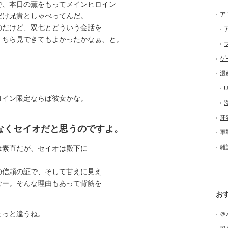
、本日の薫をもってメインヒロイン
ア
だけ兄貴としゃべってんだ。
だけど、双七とどういう会話を
、ちら見できてもよかったかなぁ、と。
ゲ
漫
U
ロイン限定ならば彼女かな。
牙
なくセイオだと思うのですよ。
軍
雑
素直だが、セイオは殿下に
信頼の証で、そして甘えに見え
なー。そんな理由もあって背筋を
お
ょっと違うね。
＠