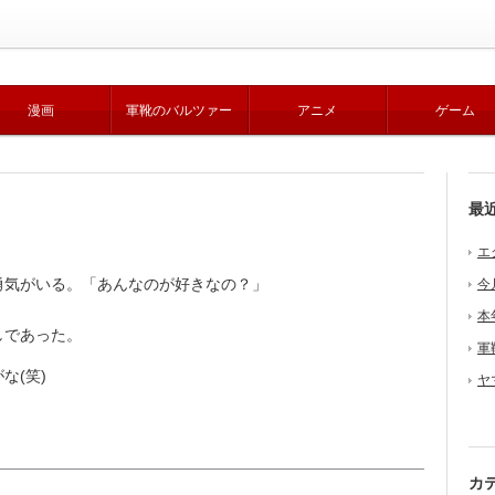
漫画
軍靴のバルツァー
アニメ
ゲーム
最
エ
気がいる。「あんなのが好きなの？」
今
本
しであった。
軍
な(笑)
ヤ
カ