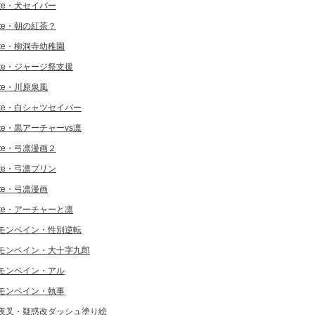
ate・犬セイバー
ate・朝の紅茶？
ate・柳洞寺幼稚園
ate・ジャージ祭支援
ate・川原泉風
ate・白シャツセイバー
ate・黒アーチャーvs凛
ate・弓凛漫画２
ate・弓凛プリン
ate・弓凛漫画
ate・アーチャーと凛
モンベイン・性別逆転
モンベイン・大十字九郎
モンベイン・アル
モンベイン・執事
夜叉・疑惑改ダッシュ塗り絵