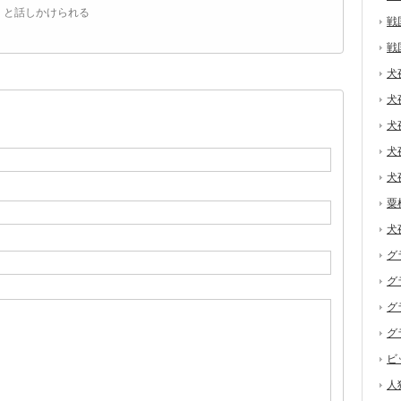
」と話しかけられる
戦
戦
犬
犬
犬
犬
犬
粟
犬
グ
グ
グ
グ
ビ
人