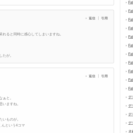
F
F
返信
引用
F
F
呆れると同時に感心してしまいますね。
F
F
F
したが。
F
F
返信
引用
F
F
デ
なぁと。
思いますね。
デ
デ
たいものが。
デ
くんという4コマ
犬