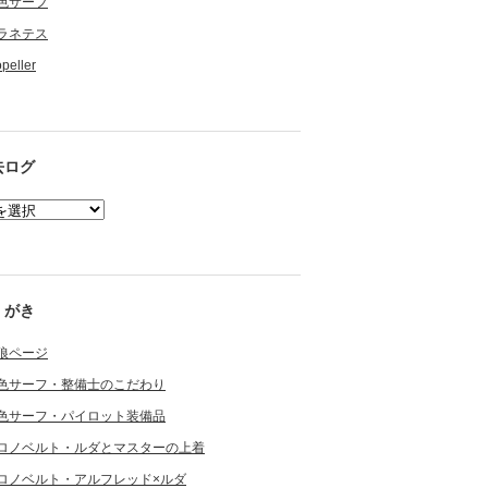
色サーフ
ラネテス
opeller
去ログ
くがき
狼ページ
色サーフ・整備士のこだわり
色サーフ・パイロット装備品
ロノベルト・ルダとマスターの上着
ロノベルト・アルフレッド×ルダ