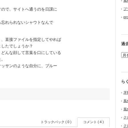
風
ので、サイトへ通うのを日課に
プ
pr
忘れられないシャウトなんで
、直接ファイルを指定してやれば
過
ましたでしょうか？
どんな顔して言葉を口にしている
た。
ッサンのような自分に、ブルー
ら
牙
風
風
ク
トラックバック ( 0 )
コメント ( 4 )
ク