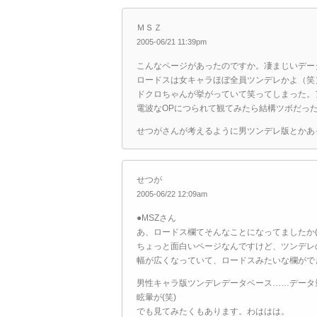
ＭＳＺ
2005-06/21 11:39pm
こんなページがあったのですか。凄まじいデー
ロードスは女キャラほぼ全員ツンデレかよ（笑
ドクロちゃんが挙がっていて笑ってしまった。
電波なOPにつられて観てみたら結構ツボだっ
せつがさんが考えるように男ツンデレ版とかあ
せつが
2005-06/22 12:09am
●MSZさん
あ、ロードス欄てそんなことになってましたか(
ちょっと面白いページなんですけど、ツンデレ
幅が広くなっていて、ロードスみたいな欄がで
男性キャラ版ツンデレデータベース……データ
眩暈が(笑)
でも見てみたくもあります。わははは。