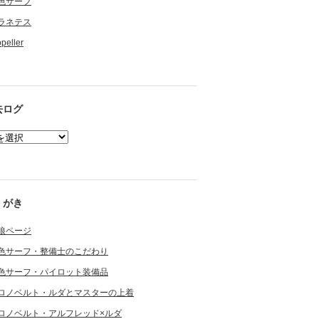
色サーフ
ラネテス
opeller
去ログ
くがき
狼ページ
色サーフ・整備士のこだわり
色サーフ・パイロット装備品
ロノベルト・ルダとマスターの上着
ロノベルト・アルフレッド×ルダ