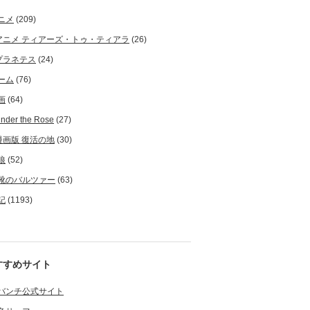
ニメ
(209)
アニメ ティアーズ・トゥ・ティアラ
(26)
プラネテス
(24)
ーム
(76)
画
(64)
nder the Rose
(27)
漫画版 復活の地
(30)
狼
(52)
靴のバルツァー
(63)
記
(1193)
すすめサイト
バンチ公式サイト