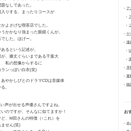
問題なしであった。
ア
入りする、まったりコースが
かよさげな喫茶店でした。
いうかかなり強まった眼鏡くんが。
ゲ
応でした。ほげー。
漫
あるという記述が。
U
裾が、膝丈ぐらいまである千葉大
！
私の想像からするに
牙
ランっぽい白衣(笑)
軍
あやかしびとのドラマCDは音媒体
雑
かる。
い声が出せる声優さんですよね。
ないのですが、そんなに似てますか！
お
ど、M田さんの特徴（↑これ）を
＠
ません(笑)