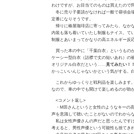
わけですが、お目当てのものは買えたので
冬に売り子要請がなければ一般で昼頃会場
定番になりそうです。
帰りに椿屋珈琲店に寄ってみたら、なかな
内装も落ち着いていたし制服もナイス。て
制服とあいまってかなりの高エネルギー反
買った本の中に「千葉白衣」というものが
ケーシー型白衣（詰襟で丈の短いあれ）の
オリジナル白衣だという……
見てみたい！
かっこいいんじゃないかという気がする。白
これからゆっくりと戦利品を楽しみます。
なので、車の中でも聞けて楽しめるのが助
<コメント返し>
・M田さんというと女性のようなキーの高
声を意識して聴いたことがないのでわから
私は女性声優さんの声だと思ったんですけ
考えると、男性声優という可能性も捨てきれ