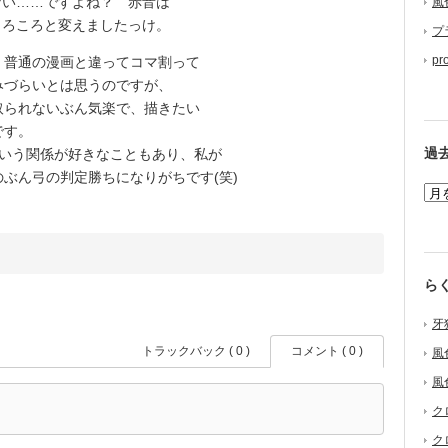
い……ですよね？ 赤音は
風
ころころと変えましたっけ。
プ
pr
普通の漫画と違ってコマ割って
みづらいとは思うのですが、
取られないぶん気楽で、描きたい
です。
過
いう関係が好きなこともあり、私が
ぶん弓の判定勝ちになりがちです(笑)
ら
牙
トラックバック ( 0 )
コメント ( 0 )
風
風
ク
ク