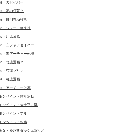
ate・犬セイバー
ate・朝の紅茶？
ate・柳洞寺幼稚園
ate・ジャージ祭支援
ate・川原泉風
ate・白シャツセイバー
ate・黒アーチャーvs凛
ate・弓凛漫画２
ate・弓凛プリン
ate・弓凛漫画
ate・アーチャーと凛
モンベイン・性別逆転
モンベイン・大十字九郎
モンベイン・アル
モンベイン・執事
夜叉・疑惑改ダッシュ塗り絵