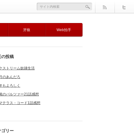
牙狼
Web拍手
近の投稿
クストリーム奴隷生活
月のあんだろ
年もよろしく
靴のバルツァー21話感想
マテラス・コード1話感想
テゴリー