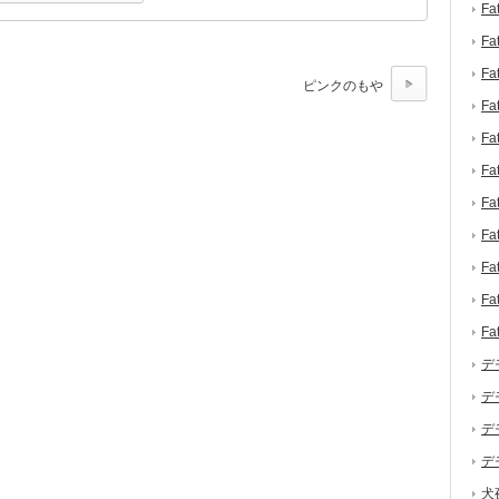
F
F
F
ピンクのもや
F
F
F
F
F
F
F
F
デ
デ
デ
デ
犬