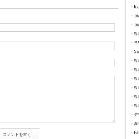
Bu
Te
Te
復
咎
S
復
復
復
復
復
復
デ
腐
F