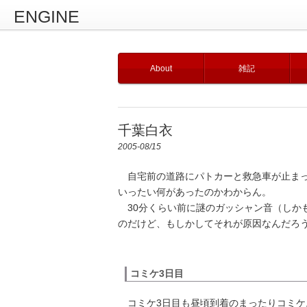
ENGINE
About
雑記
千葉白衣
2005-08/15
自宅前の道路にパトカーと救急車が止まっ
いったい何があったのかわからん。
30分くらい前に謎のガッシャン音（しか
のだけど、もしかしてそれが原因なんだろ
コミケ3日目
コミケ3日目も昼頃到着のまったりコミケ