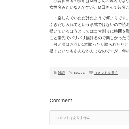
赤音担当者の芸名はM田さんの裏名ではな
女性名みたいなんですが、M田さんて芸名
・楽しんでいただけたようで何よりです。
ふきだし入れてという形式ではないので読
描いているほうとしてはコマ割りに時間を
こと優先でバリバリ描けるので楽しかった
弓と凛はお互い1本取ったり取られたりと
描くといつもあんなかんじなのですが、年の
setuga
雑記
コメントを書く
Comment
コメントはありません。