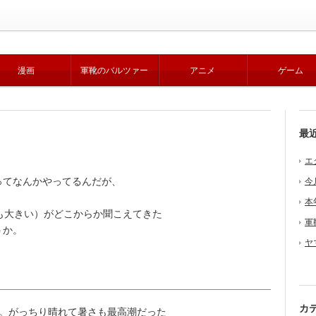
漫画
軍靴のバルツァー
アニメ
ゲーム
最
エ
てなんかやってるんだが、
今
本
も大きい）がどこからか聞こえてきた
軍
うか。
ヤ
カ
。がっちり晴れて暑さも最高潮だった