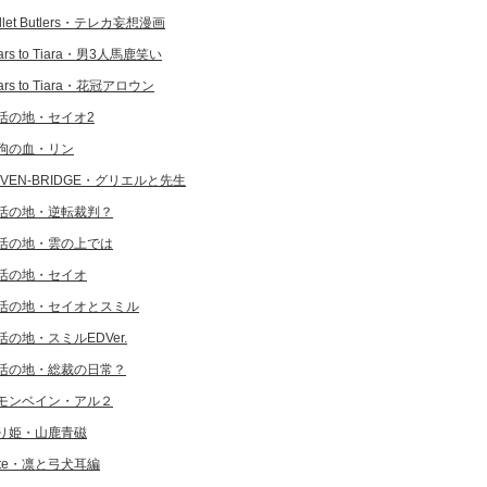
llet Butlers・テレカ妄想漫画
ars to Tiara・男3人馬鹿笑い
ars to Tiara・花冠アロウン
活の地・セイオ2
狗の血・リン
EVEN-BRIDGE・グリエルと先生
活の地・逆転裁判？
活の地・雲の上では
活の地・セイオ
活の地・セイオとスミル
活の地・スミルEDVer.
活の地・総裁の日常？
モンベイン・アル２
り姫・山鹿青磁
ate・凛と弓犬耳編