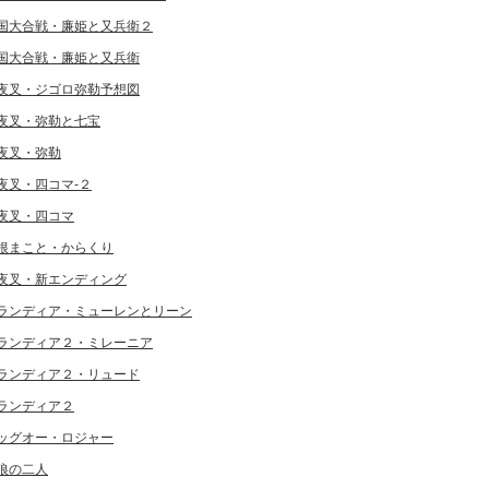
国大合戦・廉姫と又兵衛２
国大合戦・廉姫と又兵衛
夜叉・ジゴロ弥勒予想図
夜叉・弥勒と七宝
夜叉・弥勒
夜叉・四コマ-２
夜叉・四コマ
根まこと・からくり
夜叉・新エンディング
ランディア・ミューレンとリーン
ランディア２・ミレーニア
ランディア２・リュード
ランディア２
ッグオー・ロジャー
狼の二人