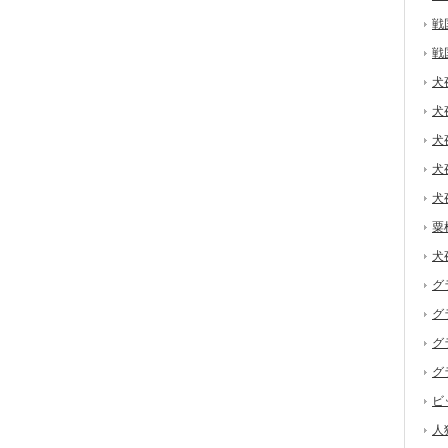
戦
戦
犬
犬
犬
犬
犬
粟
犬
グ
グ
グ
グ
ビ
人