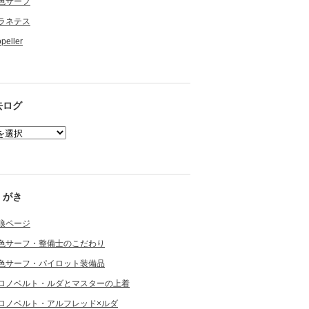
色サーフ
ラネテス
opeller
去ログ
くがき
狼ページ
色サーフ・整備士のこだわり
色サーフ・パイロット装備品
ロノベルト・ルダとマスターの上着
ロノベルト・アルフレッド×ルダ