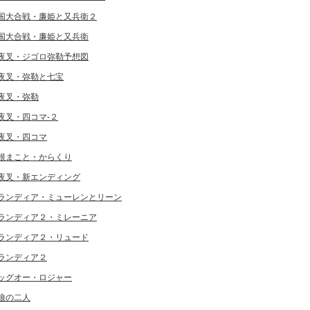
国大合戦・廉姫と又兵衛２
国大合戦・廉姫と又兵衛
夜叉・ジゴロ弥勒予想図
夜叉・弥勒と七宝
夜叉・弥勒
夜叉・四コマ-２
夜叉・四コマ
根まこと・からくり
夜叉・新エンディング
ランディア・ミューレンとリーン
ランディア２・ミレーニア
ランディア２・リュード
ランディア２
ッグオー・ロジャー
狼の二人