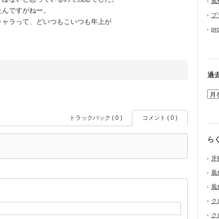
風
たんですがねー。
プ
ャラって、どいつもこいつも年上が
pr
過
トラックバック ( 0 )
コメント ( 0 )
ら
牙
風
風
ク
ク