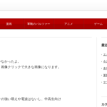
漫画
軍靴のバルツァー
アニメ
ゲーム
最
エ
かなかったよ。
今
画像クリックで大きな画像になります。
本
軍
ヤ
の強い萌えや電波はないし、中高生向け
カ