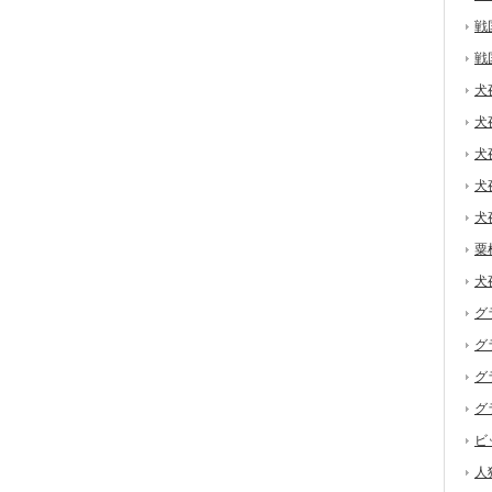
戦
戦
犬
犬
犬
犬
犬
粟
犬
グ
グ
グ
グ
ビ
人