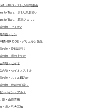
llet Butlers・テレカ妄想漫画
ars to Tiara・男3人馬鹿笑い
ars to Tiara・花冠アロウン
活の地・セイオ2
狗の血・リン
EVEN-BRIDGE・グリエルと先生
活の地・逆転裁判？
活の地・雲の上では
活の地・セイオ
活の地・セイオとスミル
活の地・スミルEDVer.
活の地・総裁の日常？
モンベイン・アル２
り姫・山鹿青磁
ate・凛と弓犬耳編