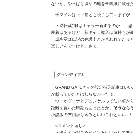
ないが、やっぱり復活の地を全国紙に載せた
千マイルは上下巻とも読了していますが、
・逆転裁判4はキャラ一新するのか！ 思
愛着はあるけど、新キャラ導入は気持ちが
成歩堂は伝説の弁護士とか言われてたりと
楽しいんですけど、さて。
グランディア3
GRAND GATE
さんの設定補足記事はいい
が載っていたとは知らなかったよ。
つーかダーナとデュンケルって幼い頃から
距離を置いた時期もあったとか、
そうなら
小説版の布団潜り込みといいこれといい、
<コメント返し>
・設定とか起こるイベントはけっして悪く