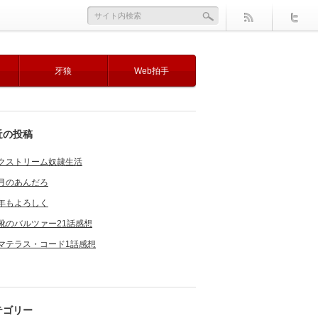
牙狼
Web拍手
近の投稿
クストリーム奴隷生活
月のあんだろ
年もよろしく
靴のバルツァー21話感想
マテラス・コード1話感想
テゴリー