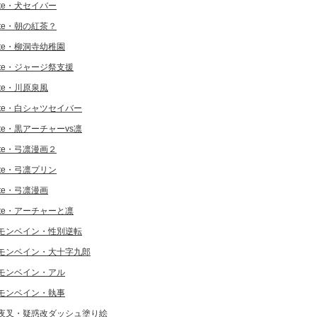
ate・犬セイバー
ate・朝の紅茶？
ate・柳洞寺幼稚園
ate・ジャージ祭支援
ate・川原泉風
ate・白シャツセイバー
ate・黒アーチャーvs凛
ate・弓凛漫画２
ate・弓凛プリン
ate・弓凛漫画
ate・アーチャーと凛
モンベイン・性別逆転
モンベイン・大十字九郎
モンベイン・アル
モンベイン・執事
夜叉・疑惑改ダッシュ塗り絵