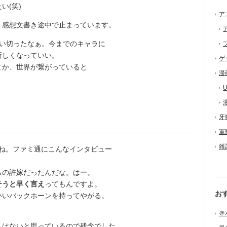
い(笑)
ア
感想文書き途中で止まっています。
い切ったなぁ。今までのキャラに
新しくなっていい。
ゲ
か、世界が繋がっていると
漫
U
牙
軍
雑
ね。ファミ通にこんなインタビュー
の許嫁だったんだな。はー。
そうと早く言え
ってもんですよ。
お
いいバックホーンを持ってやがる。
＠
はないと思っているので残念でした。