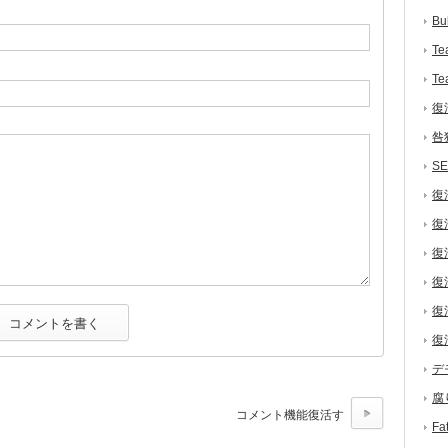
Bu
Te
Te
復
咎
S
復
復
復
復
復
復
デ
腐
コメント機能復活す
F