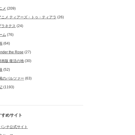
ニメ
(209)
アニメ ティアーズ・トゥ・ティアラ
(26)
プラネテス
(24)
ーム
(76)
画
(64)
nder the Rose
(27)
漫画版 復活の地
(30)
狼
(52)
靴のバルツァー
(63)
記
(1193)
すすめサイト
バンチ公式サイト