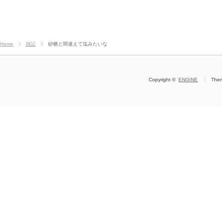
Home
雑記
砂糖と間違えて塩みたいな
Copyright ©
ENGINE
The