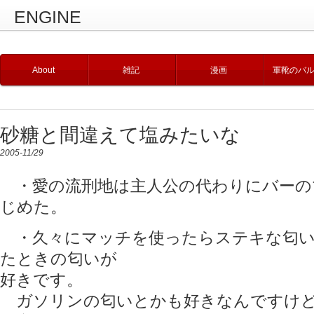
ENGINE
About
雑記
漫画
軍靴のバ
砂糖と間違えて塩みたいな
2005-11/29
・愛の流刑地は主人公の代わりにバーの
じめた。
・久々にマッチを使ったらステキな匂い
たときの匂いが
好きです。
ガソリンの匂いとかも好きなんですけど