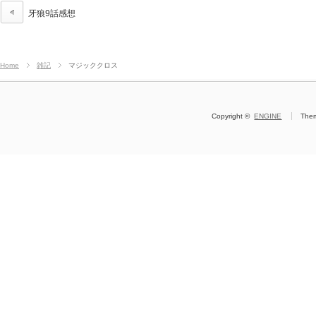
牙狼9話感想
Home
雑記
マジッククロス
Copyright ©
ENGINE
The