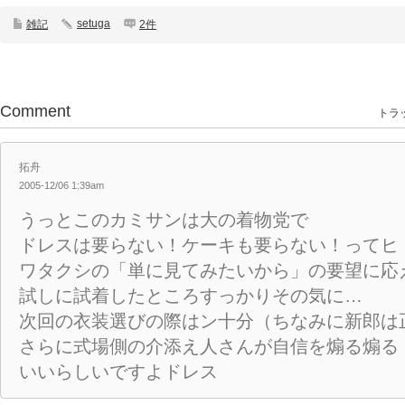
setuga
雑記
2件
Comment
トラッ
拓舟
2005-12/06 1:39am
うっとこのカミサンは大の着物党で
ドレスは要らない！ケーキも要らない！ってヒ
ワタクシの「単に見てみたいから」の要望に応
試しに試着したところすっかりその気に…
次回の衣装選びの際はン十分（ちなみに新郎は
さらに式場側の介添え人さんが自信を煽る煽る
いいらしいですよドレス