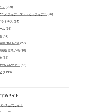
ニメ
(209)
アニメ ティアーズ・トゥ・ティアラ
(26)
プラネテス
(24)
ーム
(76)
画
(64)
nder the Rose
(27)
漫画版 復活の地
(30)
狼
(52)
靴のバルツァー
(63)
記
(1193)
すすめサイト
バンチ公式サイト