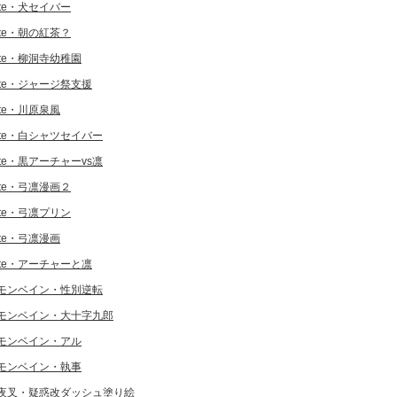
ate・犬セイバー
ate・朝の紅茶？
ate・柳洞寺幼稚園
ate・ジャージ祭支援
ate・川原泉風
ate・白シャツセイバー
ate・黒アーチャーvs凛
ate・弓凛漫画２
ate・弓凛プリン
ate・弓凛漫画
ate・アーチャーと凛
モンベイン・性別逆転
モンベイン・大十字九郎
モンベイン・アル
モンベイン・執事
夜叉・疑惑改ダッシュ塗り絵