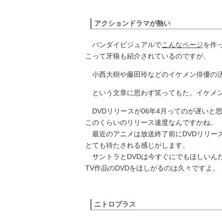
アクションドラマが熱い
バンダイビジュアルで
こんなページ
を作
こって牙狼も紹介されているのですが、
小西大樹や藤田玲などのイケメン俳優の
という文章に思わず笑ってもた。イケメ
DVDリリースが06年4月ってのが遅いと
このくらいのリリース速度なんですかね。
最近のアニメは放送終了前にDVDリリース
とても待たされる感じがします。
サントラとDVDは今すぐにでもほしいん
TV作品のDVDをほしがるのは久々ですよ。
ニトロプラス