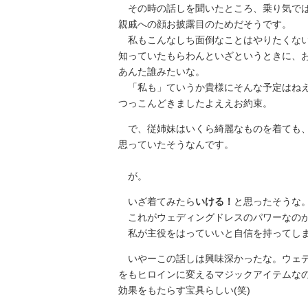
その時の話しを聞いたところ、乗り気では
親戚への顔お披露目のためだそうです。
私もこんなしち面倒なことはやりたくない
知っていたもらわんといざというときに、
あんた誰みたいな。
「私も」ていうか貴様にそんな予定はねえ
つっこんどきましたよええお約束。
で、従姉妹はいくら綺麗なものを着ても、
思っていたそうなんです。
が。
いざ着てみたら
いける！
と思ったそうな
これがウェディングドレスのパワーなの
私が主役をはっていいと自信を持ってし
いやーこの話しは興味深かったな。ウェデ
をもヒロインに変えるマジックアイテムな
効果をもたらす宝具らしい(笑)