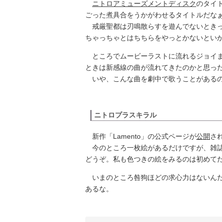
ニトロアミューズメントディスク
のタイ
ごった煮具合をうかがわせるタイトルだなぁ
戒厳聖都は刃鳴散らすを遊んでないときっ
ちゃっちゃとはちちらをやっとかないとい
ところでムービーラストに流れるジョイま
ときは新感線の曲が流れてきたのかと思っ
いや、こんな曲を劇中で歌うことがあるの
ニトロプラスキラル
新作「Lamento」の公式ページが
公開
さ
今のところ一枚絵があるだけですが、雑誌
どうぞ。私も色つきの絵をみるのは初めて
いまのところ咎狗ほどの求心力はないんだ
あるな。