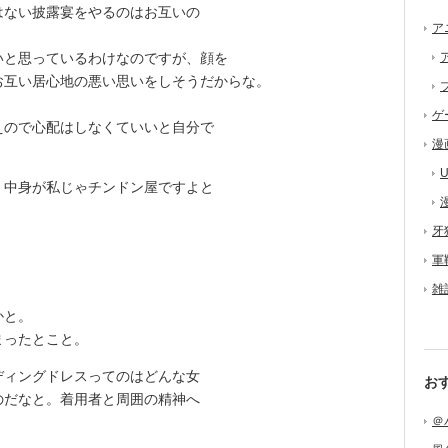
ない披露宴をやるのはお互いの
ア
と思っているわけなのですが、顔を
お互い居心地の悪い思いをしそうだからな。
ゲ
ので心配はしなくていいと自分で
漫
U
中身が私じゃチンドン屋ですよと
牙
軍
雑
。
かと。
まったとこと。
ィングドレスってのはどんな女
お
のだなと。着用者と周囲の精神へ
＠