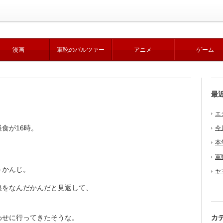
漫画
軍靴のバルツァー
アニメ
ゲーム
最
エ
食が16時。
今
本
軍
うかんじ。
ヤ
をなんだかんだと見返して、
せに行ってきたそうな。
カ