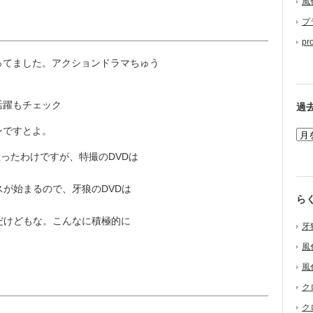
風
プ
pr
ってました。アクションドラマちゅう
活躍もチェック
過
ンですとよ。
思ったわけですが、特撮のDVDは
が始まるので、牙狼のDVDは
ら
だけどもな。こんなに積極的に
牙
風
風
ク
ク