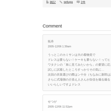
setuga
雑記
2件
Comment
拓舟
2005-12/06 1:39am
うっとこのカミサンは大の着物党で
ドレスは要らない！ケーキも要らない！ってヒ
ワタクシの「単に見てみたいから」の要望に応
試しに試着したところすっかりその気に…
次回の衣装選びの際はン十分（ちなみに新郎は
さらに式場側の介添え人さんが自信を煽る煽る
いいらしいですよドレス
せつが
2005-12/06 11:52pm