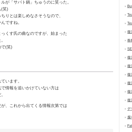
トルが「サバト鍋」ちゅうのに笑った。
Bu
(笑)
Te
ちりとは楽しめなさそうなので、
かんですね。
Te
復
っくす氏の曲なのですが、始まった
た。
咎
で(笑)
S
復
復
復
れています。
復
で情報を追いかけていない方は
復
だ。
復
が、これから出てくる情報次第では
デ
腐
F