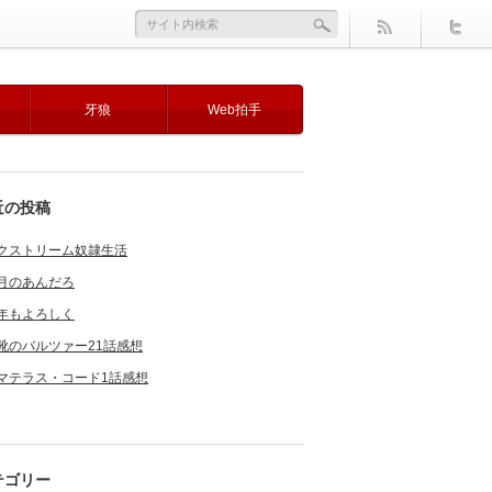
牙狼
Web拍手
近の投稿
クストリーム奴隷生活
月のあんだろ
年もよろしく
靴のバルツァー21話感想
マテラス・コード1話感想
テゴリー