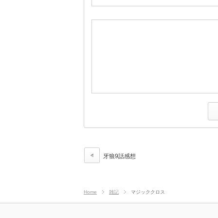
牙狼9話感想
Home
雑記
マジッククロス