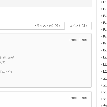
F
F
F
F
トラックバック ( 0 )
コメント ( 2 )
F
F
返信
引用
F
F
F
トでしたが
えて
F
F
正味５分）
デ
デ
デ
返信
引用
デ
犬