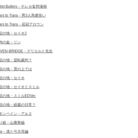
llet Butlers・テレカ妄想漫画
ars to Tiara・男3人馬鹿笑い
ars to Tiara・花冠アロウン
活の地・セイオ2
狗の血・リン
EVEN-BRIDGE・グリエルと先生
活の地・逆転裁判？
活の地・雲の上では
活の地・セイオ
活の地・セイオとスミル
活の地・スミルEDVer.
活の地・総裁の日常？
モンベイン・アル２
り姫・山鹿青磁
ate・凛と弓犬耳編