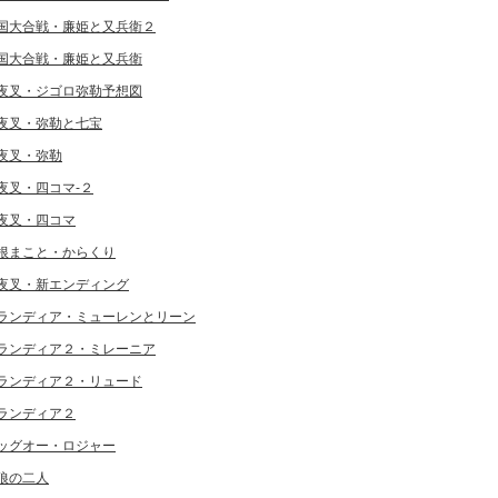
国大合戦・廉姫と又兵衛２
国大合戦・廉姫と又兵衛
夜叉・ジゴロ弥勒予想図
夜叉・弥勒と七宝
夜叉・弥勒
夜叉・四コマ-２
夜叉・四コマ
根まこと・からくり
夜叉・新エンディング
ランディア・ミューレンとリーン
ランディア２・ミレーニア
ランディア２・リュード
ランディア２
ッグオー・ロジャー
狼の二人