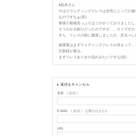
●拓舟さん
やはりウェディングドレスは女性にとっての最
なのですなぁ(笑)
奥様の着物党っぷりはうかがっておりましたし
そうわかる創りだったのですが……そうですか
すら、ドレスの前に陥落しましたか。恐るべし(
披露宴はまずウェディングドレスが決まって、
旦那様が着る。
まずドレスありきの流れみたいですな(笑)
返信をキャンセル
名前
( 必須 )
E-MAIL
( 必須 ) - 公開されません -
URL