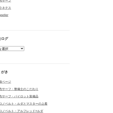
色サーフ
ラネテス
opeller
去ログ
くがき
狼ページ
色サーフ・整備士のこだわり
色サーフ・パイロット装備品
ロノベルト・ルダとマスターの上着
ロノベルト・アルフレッド×ルダ