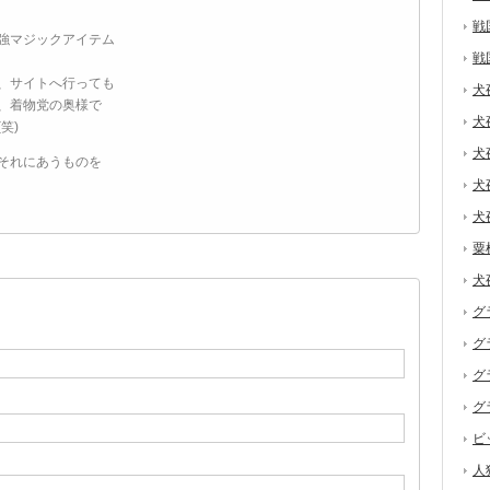
戦
強マジックアイテム
戦
、サイトへ行っても
犬
、着物党の奥様で
犬
笑)
犬
それにあうものを
犬
犬
粟
犬
グ
グ
グ
グ
ビ
人