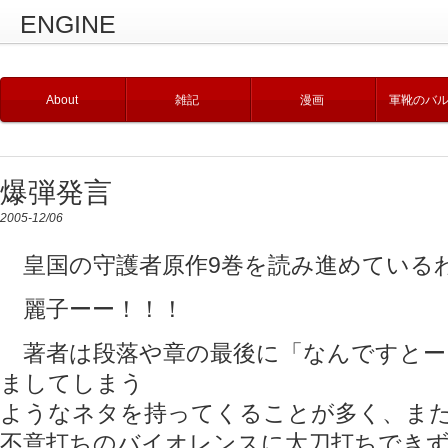
ENGINE
About
雑記
漫画
軍靴のバ
爆弾発言
2005-12/06
皇国の守護者原作9巻を読み進めている
麗子ーー！！！
著者は段落や章の最後に「なんですとー
ましてしまう
ようなネタを持ってくることが多く、ま
不意打ちのバイオレンスに太刀打ちでき