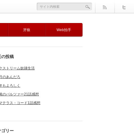
牙狼
Web拍手
近の投稿
クストリーム奴隷生活
月のあんだろ
年もよろしく
靴のバルツァー21話感想
マテラス・コード1話感想
テゴリー