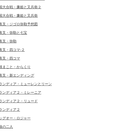
国大合戦・廉姫と又兵衛２
国大合戦・廉姫と又兵衛
夜叉・ジゴロ弥勒予想図
夜叉・弥勒と七宝
夜叉・弥勒
夜叉・四コマ-２
夜叉・四コマ
根まこと・からくり
夜叉・新エンディング
ランディア・ミューレンとリーン
ランディア２・ミレーニア
ランディア２・リュード
ランディア２
ッグオー・ロジャー
狼の二人