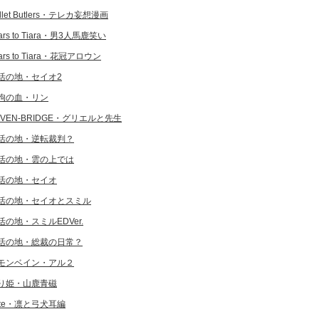
llet Butlers・テレカ妄想漫画
ars to Tiara・男3人馬鹿笑い
ars to Tiara・花冠アロウン
活の地・セイオ2
狗の血・リン
EVEN-BRIDGE・グリエルと先生
活の地・逆転裁判？
活の地・雲の上では
活の地・セイオ
活の地・セイオとスミル
活の地・スミルEDVer.
活の地・総裁の日常？
モンベイン・アル２
り姫・山鹿青磁
ate・凛と弓犬耳編