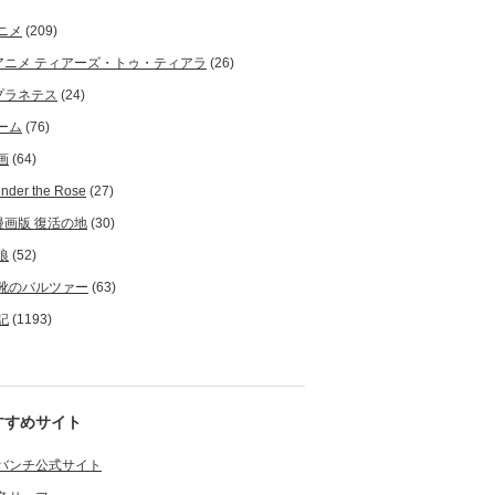
ニメ
(209)
アニメ ティアーズ・トゥ・ティアラ
(26)
プラネテス
(24)
ーム
(76)
画
(64)
nder the Rose
(27)
漫画版 復活の地
(30)
狼
(52)
靴のバルツァー
(63)
記
(1193)
すすめサイト
バンチ公式サイト