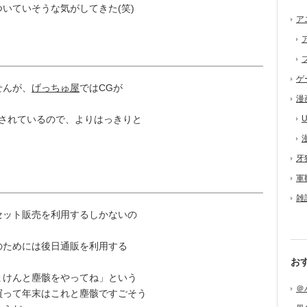
いていそうな気がしてきた(笑)
ア
ゲ
せんが、
げっちゅ屋
ではCGが
漫
されているので、よりはっきりと
U
牙
軍
雑
ット販売を利用するしかないの
ためには後日通販を利用する
お
けんと塵骸をやってね」という
＠
買って年末はこれと塵骸ですごそう