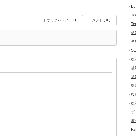
Bu
Te
トラックバック ( 0 )
コメント ( 0 )
Te
復
咎
S
復
復
復
復
復
復
デ
腐
F