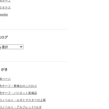
色サーフ
ラネテス
opeller
去ログ
くがき
狼ページ
色サーフ・整備士のこだわり
色サーフ・パイロット装備品
ロノベルト・ルダとマスターの上着
ロノベルト・アルフレッド×ルダ