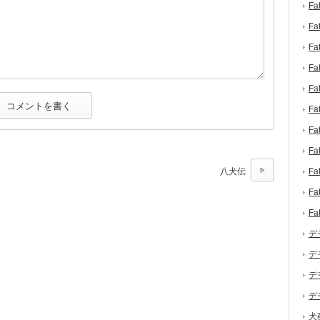
F
F
F
F
F
F
F
F
八犬伝
F
F
F
デ
デ
デ
デ
犬