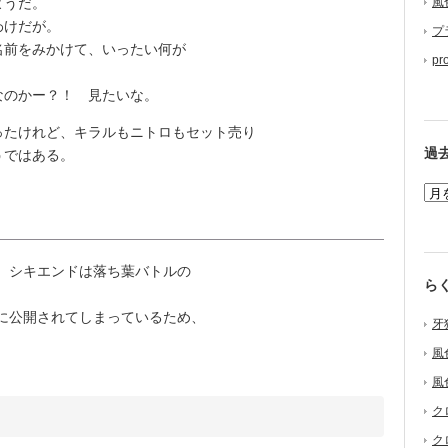
ようだ。
風
わけだが。
プ
前をみかけて、いったい何が
pr
のかー？！ 見たいな。
たけれど、キラルもニトロもセット売り
過
うではある。
。シキエンドは落ち葉バトルの
ら
に公開されてしまっているため、
牙
風
風
ク
ク