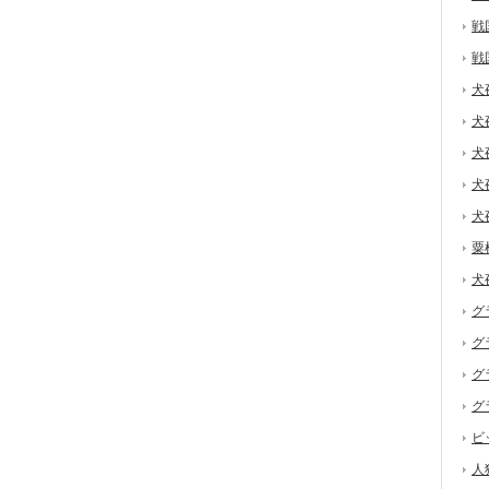
戦
戦
犬
犬
犬
犬
犬
粟
犬
グ
グ
グ
グ
ビ
人