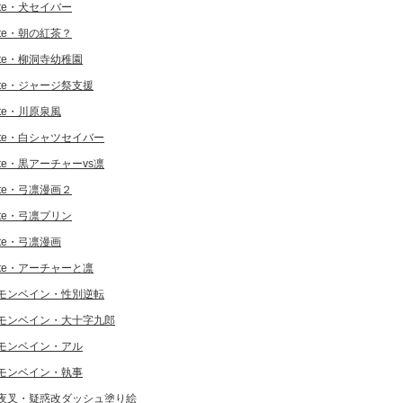
ate・犬セイバー
ate・朝の紅茶？
ate・柳洞寺幼稚園
ate・ジャージ祭支援
ate・川原泉風
ate・白シャツセイバー
ate・黒アーチャーvs凛
ate・弓凛漫画２
ate・弓凛プリン
ate・弓凛漫画
ate・アーチャーと凛
モンベイン・性別逆転
モンベイン・大十字九郎
モンベイン・アル
モンベイン・執事
夜叉・疑惑改ダッシュ塗り絵