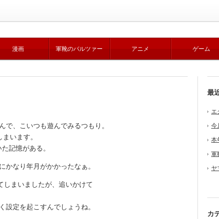
漫画
軍靴のバルツァー
アニメ
ゲーム
最
エ
んで、こいつも遊んでみるつもり。
今
しまいます。
本
いた記憶がある。
軍
にかなり年月がかかったなぁ。
ヤ
てしまいましたが、追いかけて
しく設定を起こすんでしょうね。
カ