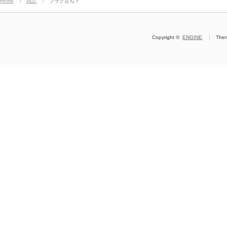
Home
雑記
フラグ立ち？
Copyright ©
ENGINE
The