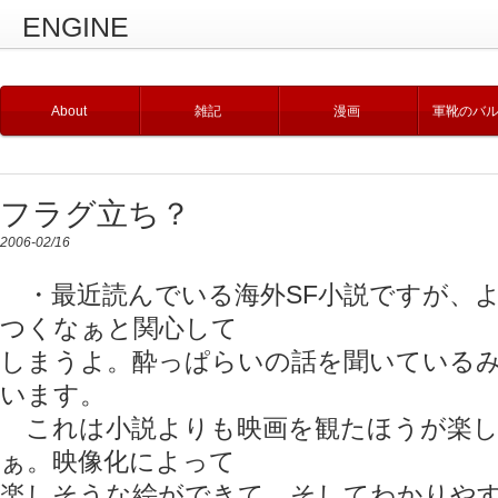
ENGINE
About
雑記
漫画
軍靴のバ
フラグ立ち？
2006-02/16
・最近読んでいる海外SF小説ですが、
つくなぁと関心して
しまうよ。酔っぱらいの話を聞いている
います。
これは小説よりも映画を観たほうが楽し
ぁ。映像化によって
楽しそうな絵ができて、そしてわかりや