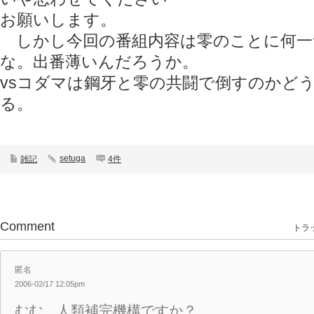
お願いします。
しかし今回の番組内容は零のことに何一
な。出番薄いんだろうか。
vsコダマは鋼牙と零の共闘で倒すのかど
る。
setuga
雑記
4件
Comment
トラッ
匿名
2006-02/17 12:05pm
むむ、人類補完機構ですか？