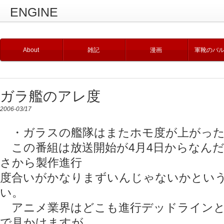
ENGINE
About
雑記
漫画
軍靴のバ
ガラ艦のアレ度
2006-03/17
・ガラスの艦隊はまたホモ度が上がった
この番組は放送開始が4月4日からなんだ
さから製作進行
度合いがかなりまずいんじゃないかとい
い。
アニメ業界はどこも進行デッドラインと
で見かけますが……