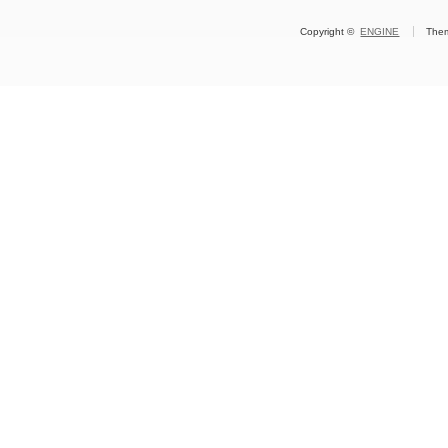
Copyright ©
ENGINE
The