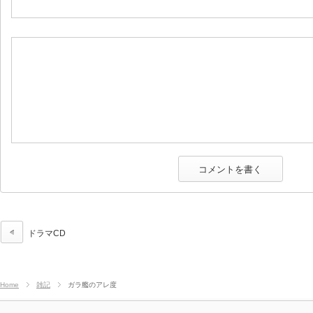
ドラマCD
Home
雑記
ガラ艦のアレ度