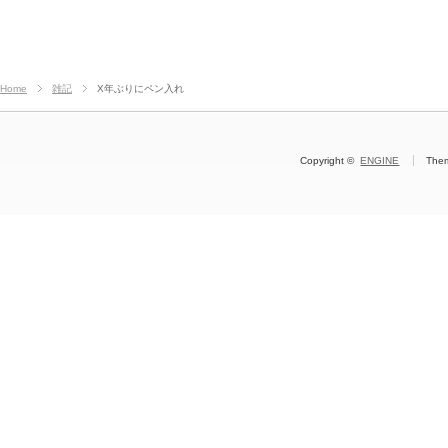
Home
雑記
X年ぶりにペン入れ
Copyright ©
ENGINE
The