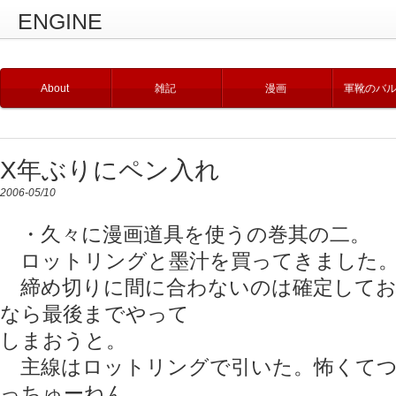
ENGINE
About
雑記
漫画
軍靴のバ
X年ぶりにペン入れ
2006-05/10
・久々に漫画道具を使うの巻其の二。
ロットリングと墨汁を買ってきました。
締め切りに間に合わないのは確定してお
なら最後までやって
しまおうと。
主線はロットリングで引いた。怖くてつ
っちゅーねん。