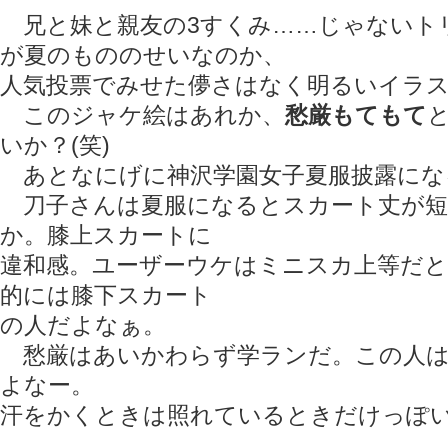
兄と妹と親友の3すくみ……じゃないト
が夏のもののせいなのか、
人気投票でみせた儚さはなく明るいイラ
このジャケ絵はあれか、
愁厳もてもて
いか？(笑)
あとなにげに神沢学園女子夏服披露にな
刀子さんは夏服になるとスカート丈が短
か。膝上スカートに
違和感。ユーザーウケはミニスカ上等だ
的には膝下スカート
の人だよなぁ。
愁厳はあいかわらず学ランだ。この人は
よなー。
汗をかくときは照れているときだけっぽ