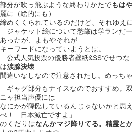
部分が吹っ飛ぶような終わりかたで
もは
麗に（絵的にも）
締めくくられているのだけど、それゆえ
ジャケット絵について愁厳は学ランだー
あったが、よもやそれが
キーワードになっていようとは。
公式人気投票の優勝者壁紙&SSでせつな
は
涙腺決壊
間違いなしなので注意されたし。めっち
ギャグ部分もナイスなのでおすすめ。双
ニャ担当声優には
なにかが降臨しているんじゃないかと思
べ！ 日本滅亡ですよ」
のくだりは
なんかマジ降りてる。精霊と