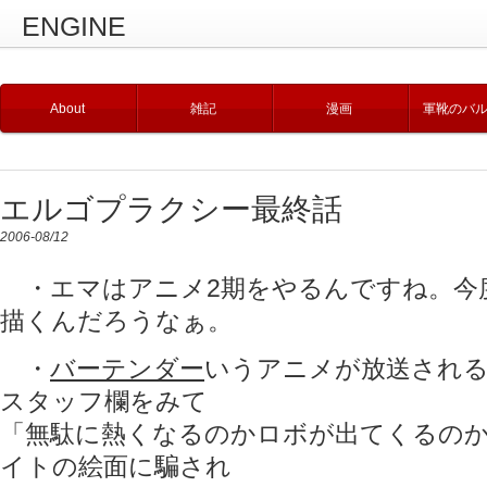
ENGINE
About
雑記
漫画
軍靴のバ
エルゴプラクシー最終話
2006-08/12
・エマはアニメ2期をやるんですね。今
描くんだろうなぁ。
・
バーテンダー
いうアニメが放送され
スタッフ欄をみて
「無駄に熱くなるのかロボが出てくるの
イトの絵面に騙され