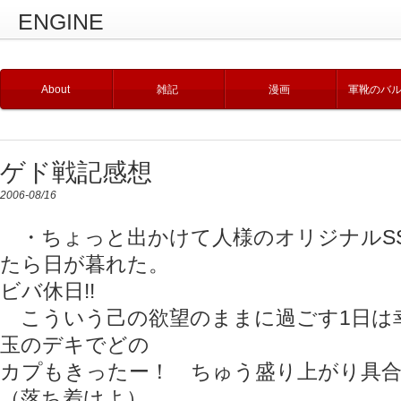
ENGINE
About
雑記
漫画
軍靴のバ
ゲド戦記感想
2006-08/16
・ちょっと出かけて人様のオリジナルS
たら日が暮れた。
ビバ休日!!
こういう己の欲望のままに過ごす1日は幸
玉のデキでどの
カプもきったー！ ちゅう盛り上がり具合
（落ち着けよ）。