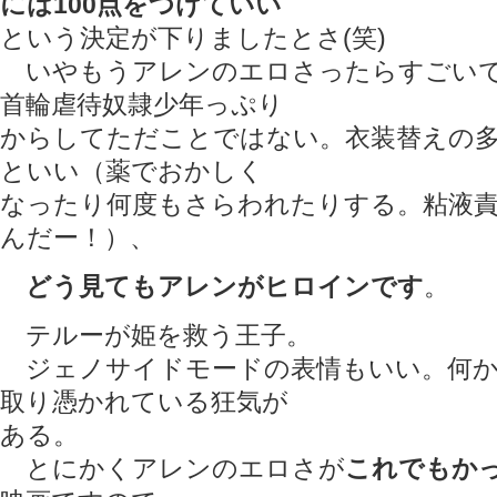
には100点をつけていい
という決定が下りましたとさ(笑)
いやもうアレンのエロさったらすごいで
首輪虐待奴隷少年っぷり
からしてただことではない。衣装替えの
といい（薬でおかしく
なったり何度もさらわれたりする。粘液
んだー！）、
どう見てもアレンがヒロインです
。
テルーが姫を救う王子。
ジェノサイドモードの表情もいい。何か
取り憑かれている狂気が
ある。
とにかくアレンのエロさが
これでもか