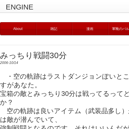
ENGINE
About
雑記
漫画
軍靴のバ
みっちり戦闘30分
2006-10/14
・空の軌跡はラストダンジョンぽいとこ
すがあなた。
宝箱の敵とみっちり30分は戦ってるって
か？
空の軌跡は良いアイテム（武装品多し）
は敵が潜んでいて、
強制戦闘となるのです。それはいいんだ