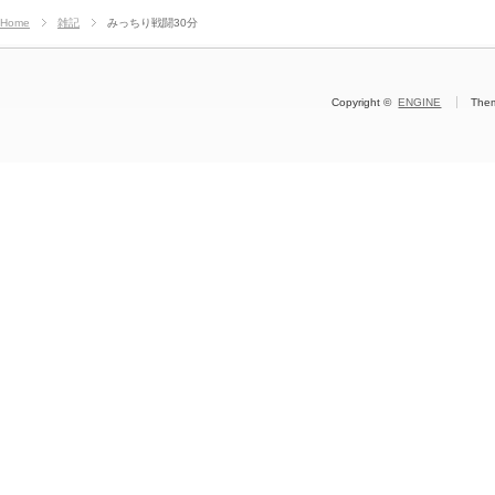
Home
雑記
みっちり戦闘30分
Copyright ©
ENGINE
The