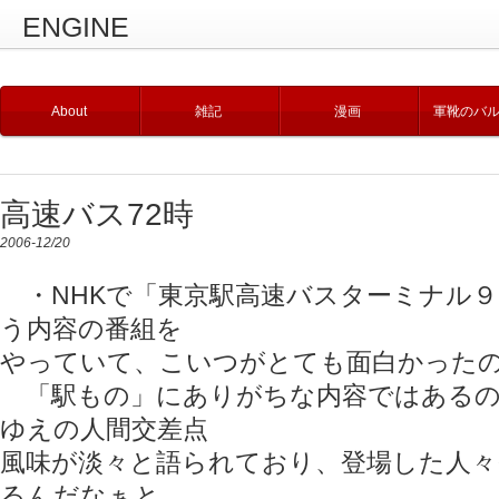
ENGINE
About
雑記
漫画
軍靴のバ
高速バス72時
2006-12/20
・NHKで「東京駅高速バスターミナル９
う内容の番組を
やっていて、こいつがとても面白かった
「駅もの」にありがちな内容ではあるの
ゆえの人間交差点
風味が淡々と語られており、登場した人々
るんだなぁと