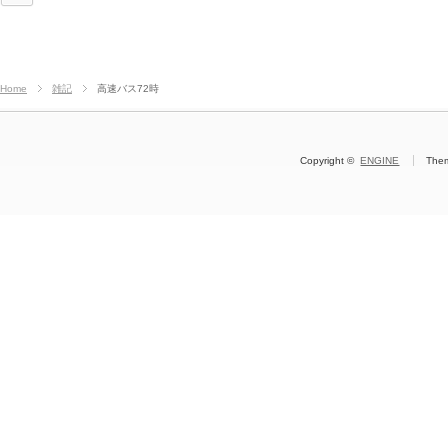
Home
雑記
高速バス72時
Copyright ©
ENGINE
The