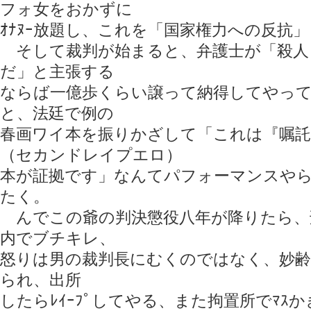
フォ女をおかずに
ｵﾅﾇｰ放題し、これを「国家権力への反抗
そして裁判が始まると、弁護士が「殺人
だ」と主張する
ならば一億歩くらい譲って納得してやっ
と、法廷で例の
春画ワイ本を振りかざして「これは『嘱託
（セカンドレイプエロ）
本が証拠です」なんてパフォーマンスや
たく。
んでこの爺の判決懲役八年が降りたら、
内でブチキレ、
怒りは男の裁判長にむくのではなく、妙齢
られ、出所
したらﾚｲｰﾌﾟしてやる、また拘置所でﾏｽ