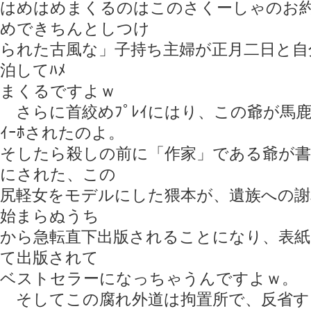
はめはめまくるのはこのさくーしゃのお
めできちんとしつけ
られた古風な」子持ち主婦が正月二日と自
泊してﾊﾒ
まくるですよｗ
さらに首絞めﾌﾟﾚｲにはり、この爺が馬鹿
ｲｰﾎされたのよ。
そしたら殺しの前に「作家」である爺が
にされた、この
尻軽女をモデルにした猥本が、遺族への謝
始まらぬうち
から急転直下出版されることになり、表
て出版されて
ベストセラーになっちゃうんですよｗ。
そしてこの腐れ外道は拘置所で、反省す