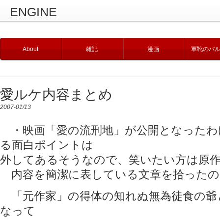
ENGINE
About
雑記
漫画
軍靴のバ
愛ルケ内容まとめ
2007-01/13
・映画「愛の流刑地」が公開となったわ
る面白ポイントは
外してあるそうなので、笑いたい方は原
内容を簡潔に表している文章を拾ったの
「元作家」の得体の知れぬ無為徒食の爺
なって