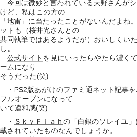
今回は微妙と言われている天野さんがシ
けど、私はこの方の
「地雷」に当たったことがないんだよね
ットも（桜井光さんとの
共同執筆ではあるようだが）おいしくい
し。
公式サイト
を見にいったらやたら濃く
ームになり
そうだった(笑)
・PS2版あがけの
ファミ通ネット記事
を
フルオープンになって
いて違和感(笑)
・
ＳｋｙＦｉａｈ
の「白銀のソレイユ」はT
載されていたものなんでしょうか。