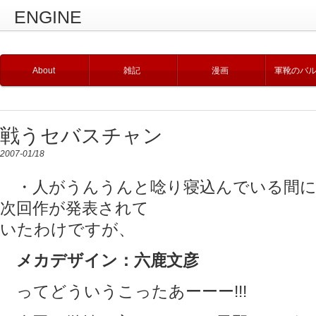
ENGINE
About
雑記
漫画
軍靴のバ
戦うセバスチャン
2007-01/18
・人がうんうんと唸り寝込んでいる間に
次回作が発表されて
いたわけですが、
メカデザイン：六鹿文彦
ってどういうこったあーーー!!!