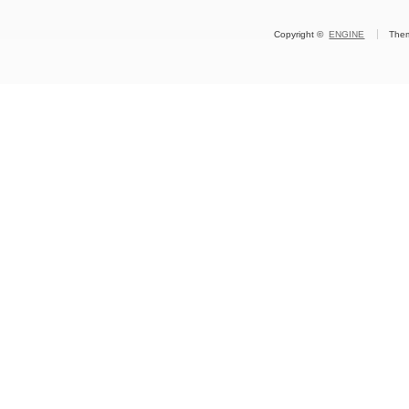
Copyright ©
ENGINE
The