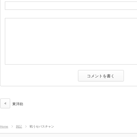
東洋紡
Home
雑記
戦うセバスチャン