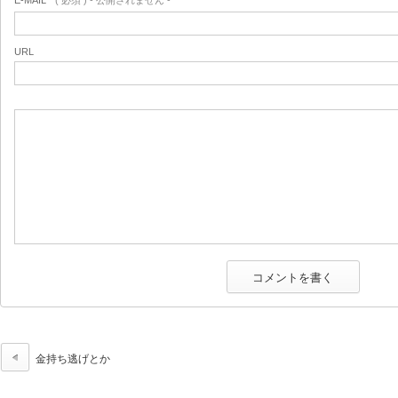
E-MAIL
( 必須 ) - 公開されません -
URL
金持ち逃げとか