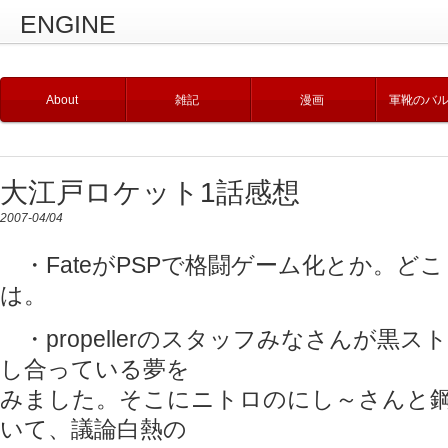
ENGINE
About
雑記
漫画
軍靴のバ
大江戸ロケット1話感想
2007-04/04
・FateがPSPで格闘ゲーム化とか。どこ
は。
・propellerのスタッフみなさんが黒
し合っている夢を
みました。そこにニトロのにし～さんと
いて、議論白熱の