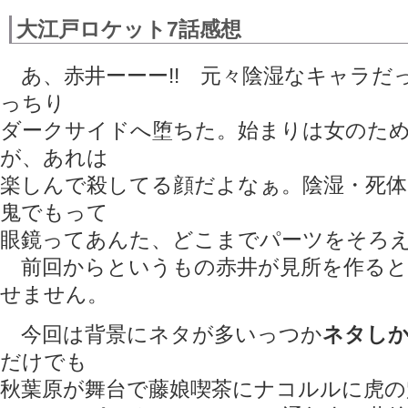
大江戸ロケット7話感想
あ、赤井ーーー!! 元々陰湿なキャラだ
っちり
ダークサイドへ堕ちた。始まりは女のた
が、あれは
楽しんで殺してる顔だよなぁ。陰湿・死体
鬼でもって
眼鏡ってあんた、どこまでパーツをそろえ
前回からというもの赤井が見所を作ると
せません。
今回は背景にネタが多いっつか
ネタし
だけでも
秋葉原が舞台で藤娘喫茶にナコルルに虎の