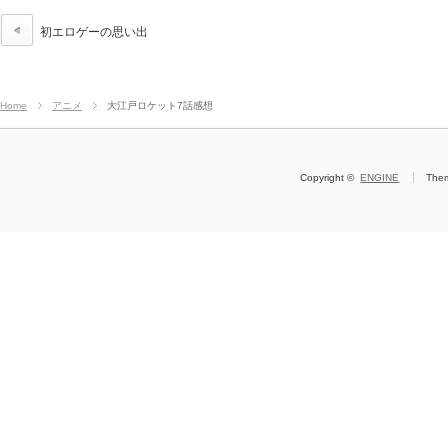
初エロゲーの思い出
Home
アニメ
大江戸ロケット7話感想
Copyright ©
ENGINE
The