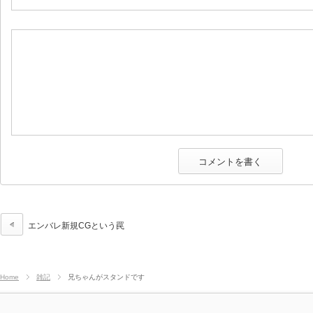
エンバレ新規CGという罠
Home
雑記
兄ちゃんがスタンドです