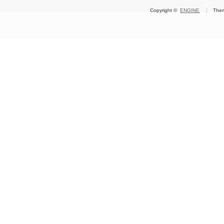
Copyright ©
ENGINE
The