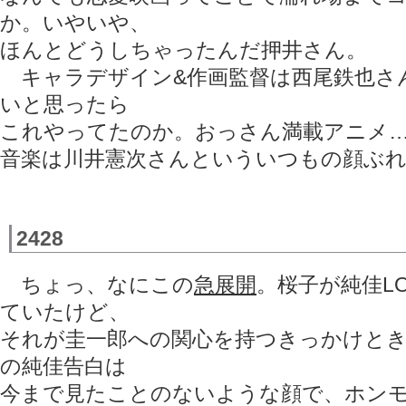
か。いやいや、
ほんとどうしちゃったんだ押井さん。
キャラデザイン&作画監督は西尾鉄也さ
いと思ったら
これやってたのか。おっさん満載アニメ…
音楽は川井憲次さんといういつもの顔ぶ
2428
ちょっ、なにこの
急展開
。桜子が純佳L
ていたけど、
それが圭一郎への関心を持つきっかけと
の純佳告白は
今まで見たことのないような顔で、ホンモ