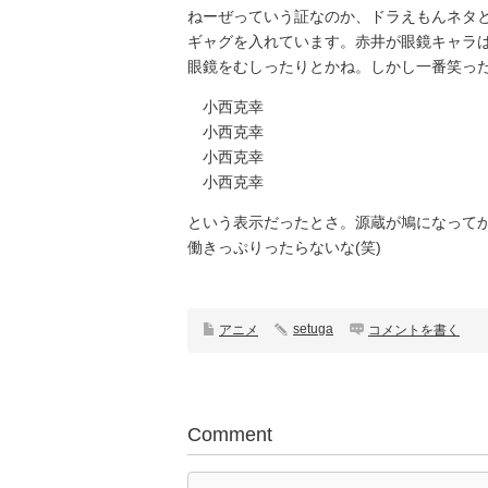
ねーぜっていう証なのか、ドラえもんネタ
ギャグを入れています。赤井が眼鏡キャラ
眼鏡をむしったりとかね。しかし一番笑った
小西克幸
小西克幸
小西克幸
小西克幸
という表示だったとさ。源蔵が鳩になって
働きっぷりったらないな(笑)
setuga
アニメ
コメントを書く
Comment