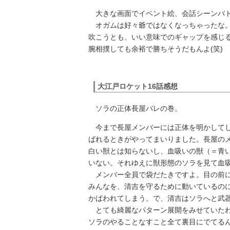
大きな画面でイベント絵、会話シーンバ
オガムは好々爺ではなくなっちゃったな。
吹こうとも、いい意味でのギャップを感じ
腕相撲しても余裕で勝ちそうだもんよ(笑)
大江戸ロケット16話感想
ソラの正体長屋バレの巻。
今まで長屋メンバーには正体を明かしてし
ばれるときがやってまいりました。長屋の
白い獣とは知らないし、血吸いの獣（＝青
いない。それゆえに獣形態のソラを見て血
メンバー全員で袋だたきですよ。目の前に
みんなを、清吉を守るために動いているの
かばわれてしまう。で、清吉はソラへと武
とても綺麗なパターン展開をみせていたわ
ソラのやることなすこと全て裏目にでてる