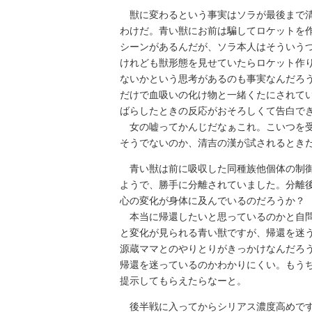
獣に変わるという事実はソラが最後まで清
わけだ。青い獣にお前は騙してロケットを
シーンがあるんだが、ソラ本人はそういう
けれども獣形態を見せていたらロケット作
ないかという思考があるのも事実なんだろ
だけで血吸いの化け物と一緒くたにされて
ばらしたときの反応がおそろしくて告白で
女の嘘ってかんじだなぁこれ。こいつを受
そうでないのか、清吉の漢が試されるとき
青い獣は前に吸収した同種族他個体の制御
ようで、勝手に分離されていました。分離
心の変化が身体に及んでいるのだろうか？
本当に帰還したいと思っているのかと自問
と変化が見られる青い獣ですが、帰還を迷
源蔵ママとのやりとりがきっかけなんだろ
帰還を迷っているのかわかりにくい。もう
提示してもらえたらなーと。
後半戦に入ってからシリアス濃度高めです