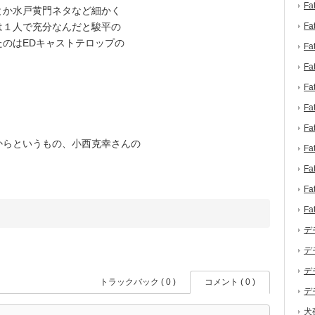
F
とか水戸黄門ネタなど細かく
は１人で充分なんだと駿平の
F
のはEDキャストテロップの
F
F
F
F
F
からというもの、小西克幸さんの
F
F
F
F
デ
デ
デ
トラックバック ( 0 )
コメント ( 0 )
デ
犬