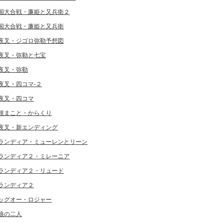
国大合戦・廉姫と又兵衛２
国大合戦・廉姫と又兵衛
夜叉・ジゴロ弥勒予想図
夜叉・弥勒と七宝
夜叉・弥勒
夜叉・四コマ-２
夜叉・四コマ
根まこと・からくり
夜叉・新エンディング
ランディア・ミューレンとリーン
ランディア２・ミレーニア
ランディア２・リュード
ランディア２
ッグオー・ロジャー
狼の二人