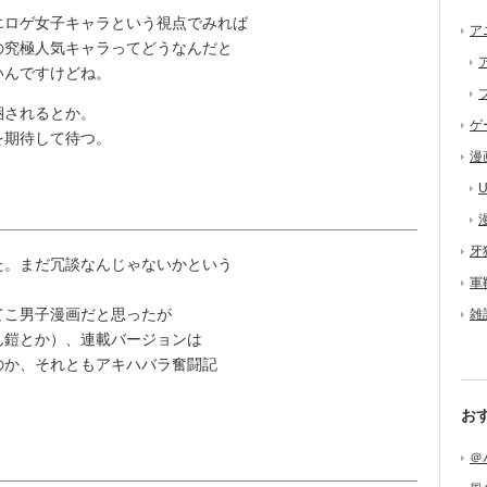
ロゲ女子キャラという視点でみれば
ア
の究極人気キャラってどうなんだと
いんですけどね。
梱されるとか。
ゲ
を期待して待つ。
漫
U
牙
た。まだ冗談なんじゃないかという
軍
こ男子漫画だと思ったが
雑
ん鎧とか）、連載バージョンは
のか、それともアキハバラ奮闘記
お
＠