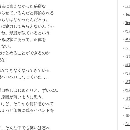
吉に言えなかった秘密な
Bu
作らせているんだと揶揄される
Te
つもりはなかったんだろう。
Te
りに協力してもらえないんじゃ
復
うね。形態が似ているという
いる現状にあって、正体を
咎
きない。
S
けとめることができるのか
復
だな。
復
ができなくなってきている
復
後ヘロヘロになっていたし、
復
自答しはじめたりと、ずいぶん
復
う原因が薄いように思う。
復
うけど、そこから何に惹かれて
デ
ちょっと印象に残るイベントを
腐
F
。そんな中でも笑いは忘れ