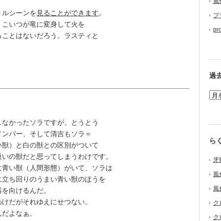
風
トルシーンを
見ることができます
。
プ
こいつが竜に変身して火を
pr
ることはないだろう。ラスティと
過
なかったソラですが、とうとう
メンバー、そして清吉もソラ＝
ら
い獣）と白の獣との区別がついて
吸いの獣だと思ってしまうわけです。
牙
青い獣（人間形態）がいて、ソラは
風
に立ち回りのうまい青い獣のほうを
風
器を向けるんだ。
けだがそれゆえにせつない。
ク
んだよなぁ。
ク