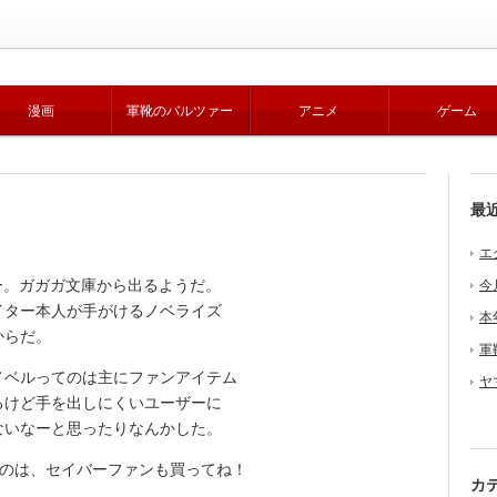
漫画
軍靴のバルツァー
アニメ
ゲーム
最
エ
るのかー。ガガガ文庫から出るようだ。
今
ター本人が手がけるノベライズ
本
からだ。
軍
ベルってのは主にファンアイテム
ヤ
るけど手を出しにくいユーザーに
ないなーと思ったりなんかした。
いうのは、セイバーファンも買ってね！
カ