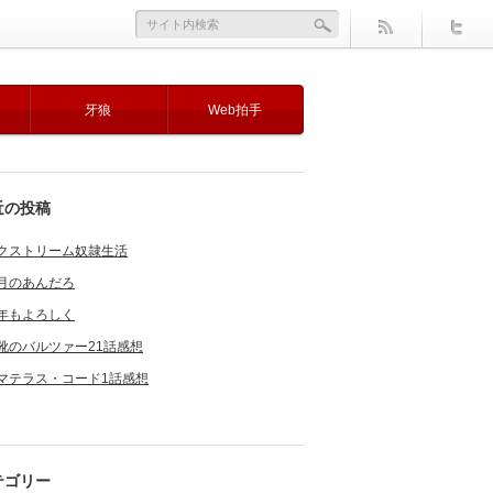
牙狼
Web拍手
近の投稿
クストリーム奴隷生活
月のあんだろ
年もよろしく
靴のバルツァー21話感想
マテラス・コード1話感想
テゴリー