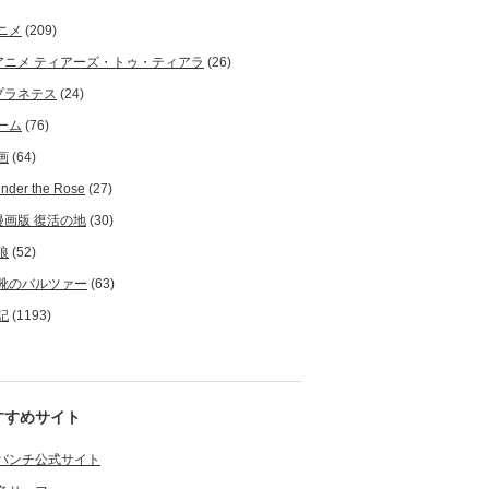
ニメ
(209)
アニメ ティアーズ・トゥ・ティアラ
(26)
プラネテス
(24)
ーム
(76)
画
(64)
nder the Rose
(27)
漫画版 復活の地
(30)
狼
(52)
靴のバルツァー
(63)
記
(1193)
すすめサイト
バンチ公式サイト