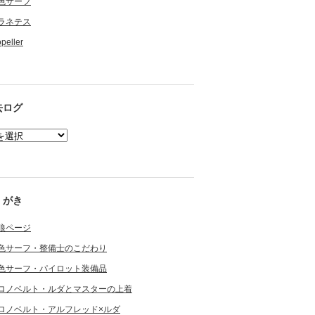
色サーフ
ラネテス
opeller
去ログ
くがき
狼ページ
色サーフ・整備士のこだわり
色サーフ・パイロット装備品
ロノベルト・ルダとマスターの上着
ロノベルト・アルフレッド×ルダ