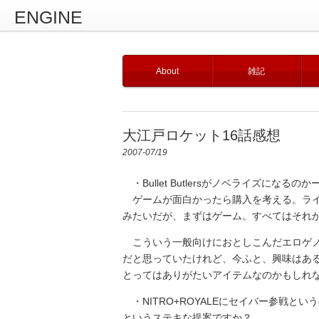
ENGINE
About
雑記
大江戸ロケット16話感想
2007-07/19
・Bullet Butlersがノベライズにな
ゲームが面白かったら購入を考える。ライ
みたいだが、まずはゲーム。すべてはそれ
こういう一般向けにおとしこんだエロゲノ
だと思っていたけれど、今ふと、興味はあ
とってはありがたいアイテムなのかもしれ
・NITRO+ROYALEにセイバー参戦と
というステキな提案ですか？