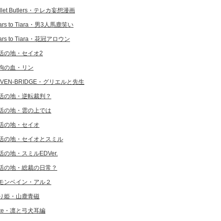
llet Butlers・テレカ妄想漫画
ars to Tiara・男3人馬鹿笑い
ars to Tiara・花冠アロウン
活の地・セイオ2
狗の血・リン
EVEN-BRIDGE・グリエルと先生
活の地・逆転裁判？
活の地・雲の上では
活の地・セイオ
活の地・セイオとスミル
活の地・スミルEDVer.
活の地・総裁の日常？
モンベイン・アル２
り姫・山鹿青磁
ate・凛と弓犬耳編