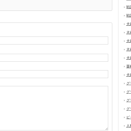
戦
戦
犬
犬
犬
犬
犬
粟
犬
グ
グ
グ
グ
ビ
人