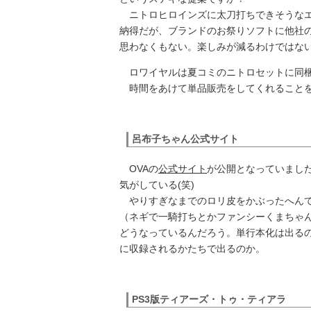
ニトロヒロインズに太刀打ちできそうなエ
納得だが、ブランドのお祭りソフトに他社
思わなくもない。楽しみが減るわけではな
ロワイヤルは夏コミのニトロセットに同
時間をあけて単品販売をしてくれること
呂布子ちゃん公式サイト
OVAの
公式サイト
が公開となっていまし
気がしている(笑)
やりすぎなまでのロリ皮をかぶったへんて
（ネギで一騎打ちとかファンシーくまちゃ
どうなっているんだろう。単行本化は出る
に収録されるかたちで出るのか。
PS3版ティアーズ・トゥ・ティアラ