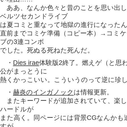
ああ、なんか色々と昔のことを思い出し
ベルツセカンドライブ
は夏コミと重なって地獄の進行になった
直前までコミケ準備（コピー本）→コミケ
ブの3連コンボ
でした。死ぬる死ねた死んだ。
・
Dies irae
体験版2終了。燃えゲ（と思
公がまっとうに
熱くかっこいい。こういうのって逆に珍
・
赫炎のインガノック
は情報更新。
またキーワードが追加されていて、楽し
ハードルが
また高く。同ページには背景CGなんかも
すが、