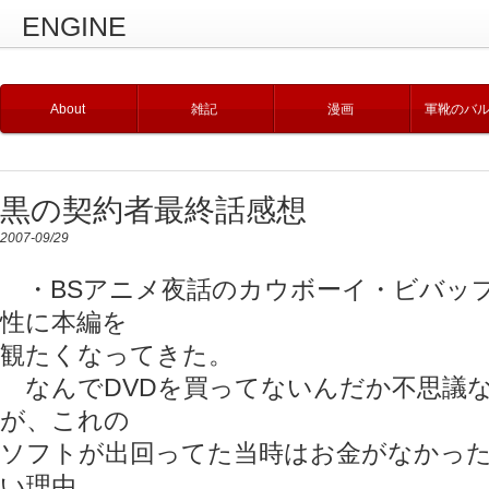
ENGINE
About
雑記
漫画
軍靴のバ
黒の契約者最終話感想
2007-09/29
・BSアニメ夜話のカウボーイ・ビバッ
性に本編を
観たくなってきた。
なんでDVDを買ってないんだか不思議
が、これの
ソフトが出回ってた当時はお金がなかっ
い理由……