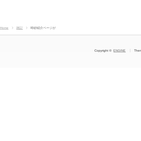
Home
雑記
時砂紹介ページが
Copyright ©
ENGINE
The