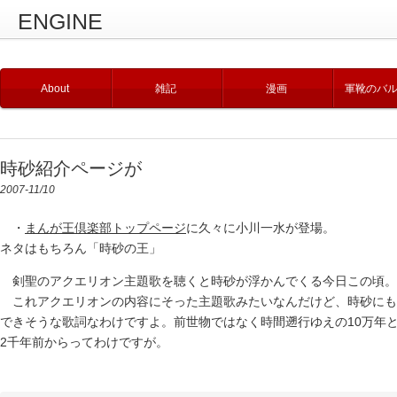
ENGINE
About
雑記
漫画
軍靴のバ
時砂紹介ページが
2007-11/10
・
まんが王倶楽部トップページ
に久々に小川一水が登場。
ネタはもちろん「時砂の王」
剣聖のアクエリオン主題歌を聴くと時砂が浮かんでくる今日この頃。
これアクエリオンの内容にそった主題歌みたいなんだけど、時砂にも
できそうな歌詞なわけですよ。前世物ではなく時間遡行ゆえの10万年
2千年前からってわけですが。