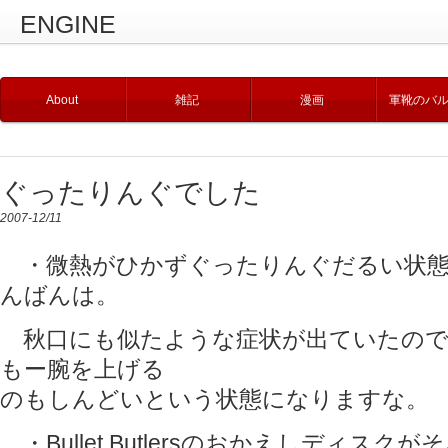
ENGINE
About
雑記
漫画
軍靴のバ
ぐったりんぐでした
2007-12/11
・微熱がひかずぐったりんぐだるい状態
んばんは。
秋口にも似たような症状が出ていたので
もー腕を上げる
のもしんどいという状態になりますな。
・Bullet Butlersのおかえしディス