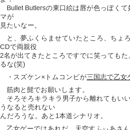
Bullet Butlersの東口絵は唇が色っぽ
マが
見たいなー。
と、夢ふくらませていたところ、ちょろ
CDで両親役
2名が出てきたところですでに笑ってもた
るな(笑)
・スズケン×トムコンビが
三国志で乙女
筋肉と髭でお願いします。
そろそろキラキラ男子から離れてもいい
うなると売れない
んだろうな。あと1本道シナリオ。
乙女ゲーではあれだ。天空すふぃあさん