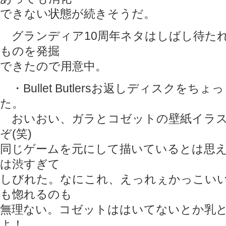
できない状態が続きそうだ。
グランディア10周年ネタはしばし待た
ものを発掘
できたので用意中。
・Bullet Butlersお返しディスクを
た。
おいおい、ガラとコゼットの壁紙イラス
ぞ(笑)
同じゲームを元にして描いているとは思
は渋すぎて
しびれた。なにこれ、えっれぇかっこい
も惚れるのも
無理ない。コゼットははいてないとか乳
よ！