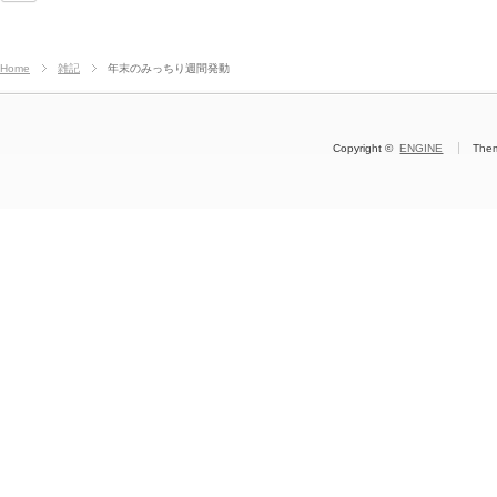
Home
雑記
年末のみっちり週間発動
Copyright ©
ENGINE
The