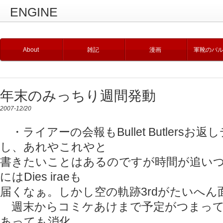
ENGINE
About
雑記
漫画
軍靴のバ
年末のみっちり週間発動
2007-12/20
・ライアーの会報もBullet Butlersお
し、あれやこれやと
書きたいことはあるのですが時間が追い
にはDies iraeも
届くなぁ。しかし空の軌跡3rdがたいへん
週末からコミケあけまで予定がつまって
あっても消化