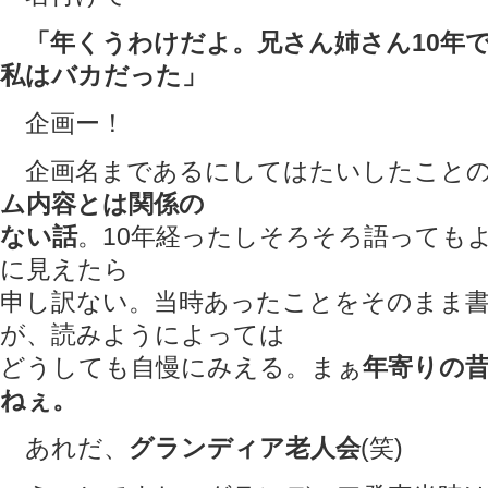
「年くうわけだよ。兄さん姉さん10年
私はバカだった」
企画ー！
企画名まであるにしてはたいしたことの
ム内容とは関係の
ない話
。10年経ったしそろそろ語っても
に見えたら
申し訳ない。当時あったことをそのまま
が、読みようによっては
どうしても自慢にみえる。まぁ
年寄りの
ねぇ。
あれだ、
グランディア老人会
(笑)