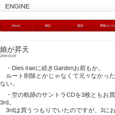
ENGINE
About
雑記
漫画
軍靴のバ
娘が昇天
2008-01/26
・Dies iraeに続きGardenお前もか。
ルート削除とかじゃなくて元々なかった
ない。
・空の軌跡のサントラCDを3枚ともお買
3rd。
3rdは買うつもりでいたのですが、3にお