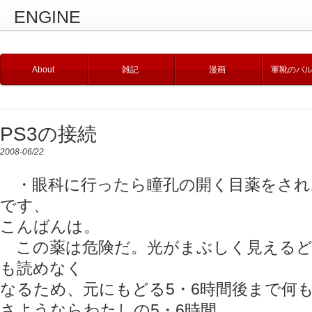
ENGINE
About
雑記
漫画
軍靴のバ
PS3の接続
2008-06/22
・眼科に行ったら瞳孔の開く目薬をされ
です、
こんばんは。
この薬は危険だ。光がまぶしく見えるど
も読めなく
なるため、元にもどる5・6時間後まで何
さようならわたしの5・6時間。