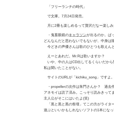
「フリーランチの時代」
で文庫。7月24日発売。
月に2冊も楽しめるって贅沢だなー楽しみ
・鬼畜眼鏡の
キャラソン
が出るのか。ぱ
どんなんだと思わないでもないが、中身は
今どきの声優さんは歌のひとつも歌えんと
えーとあれだ。Mr.Rは歌いますか？
いや、中の人はCD出してるくらいだから
私は聞いたことがない。
サイトのURLが「kichiku_song」で
・propellerの次作は朱門さんか？ 
アネモイは読了済み。こっそり読みきって
主人公がそこにはいたよ(笑)
「黒と黒と黒の祭壇」てこの方がライター
遊ぶといいかもしれないソフトの1本になっ