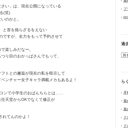
風
なさい」は、現在公開になっている
プ
(笑)
pr
ないのかと。
 と首を捻らざるをえない
のですが、全力をもって予約させて
過
で楽しみだなー。
つり目のおかっぱさんでもって、
フトとの邂逅が現在の私を暗示して
ドベンチャー女子キャラ満載メカもあるよ！
ら
コンで小学生のおぱんちらとは……
牙
任天堂からOKでなくて修正が
風
風
されてんのかよ！
ク
ク