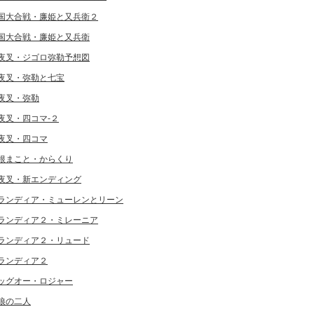
国大合戦・廉姫と又兵衛２
国大合戦・廉姫と又兵衛
夜叉・ジゴロ弥勒予想図
夜叉・弥勒と七宝
夜叉・弥勒
夜叉・四コマ-２
夜叉・四コマ
根まこと・からくり
夜叉・新エンディング
ランディア・ミューレンとリーン
ランディア２・ミレーニア
ランディア２・リュード
ランディア２
ッグオー・ロジャー
狼の二人