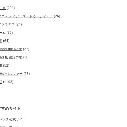
ニメ
(209)
アニメ ティアーズ・トゥ・ティアラ
(26)
プラネテス
(24)
ーム
(76)
画
(64)
nder the Rose
(27)
漫画版 復活の地
(30)
狼
(52)
靴のバルツァー
(63)
記
(1193)
すすめサイト
バンチ公式サイト