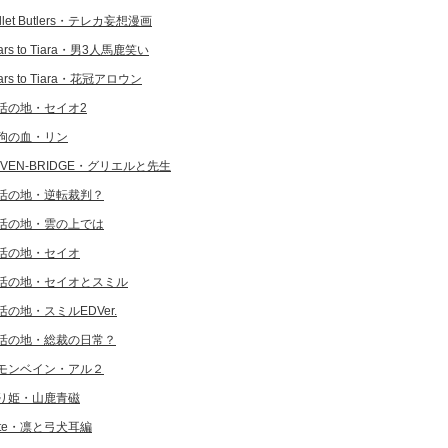
llet Butlers・テレカ妄想漫画
ars to Tiara・男3人馬鹿笑い
ars to Tiara・花冠アロウン
活の地・セイオ2
狗の血・リン
EVEN-BRIDGE・グリエルと先生
活の地・逆転裁判？
活の地・雲の上では
活の地・セイオ
活の地・セイオとスミル
活の地・スミルEDVer.
活の地・総裁の日常？
モンベイン・アル２
り姫・山鹿青磁
ate・凛と弓犬耳編