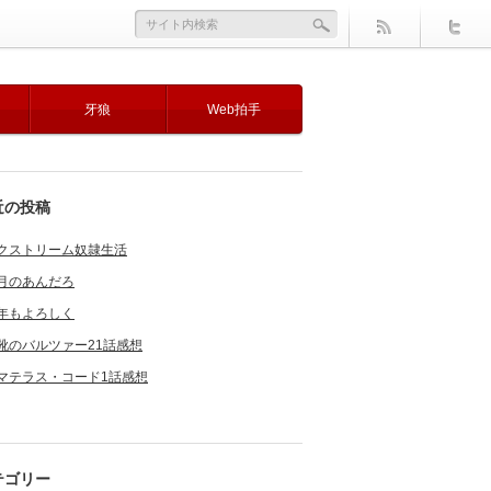
牙狼
Web拍手
近の投稿
クストリーム奴隷生活
月のあんだろ
年もよろしく
靴のバルツァー21話感想
マテラス・コード1話感想
テゴリー