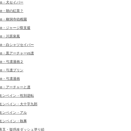
ate・犬セイバー
ate・朝の紅茶？
ate・柳洞寺幼稚園
ate・ジャージ祭支援
ate・川原泉風
ate・白シャツセイバー
ate・黒アーチャーvs凛
ate・弓凛漫画２
ate・弓凛プリン
ate・弓凛漫画
ate・アーチャーと凛
モンベイン・性別逆転
モンベイン・大十字九郎
モンベイン・アル
モンベイン・執事
夜叉・疑惑改ダッシュ塗り絵