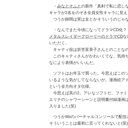
・
みなとそふと
の新作「真剣で私に恋し
キャラが2名をのぞき全員女性キャラに見える
つうか師岡は実は女とかそういうのじゃ
・なんでまた今頃になってドラマCD化？
メタルスレイダーグローリーのドラマCD
な
いただく。
キャティ役は折笠富美子さんとのことなの
このキャティさんがかわいくてな。気持ち
なにより表情がいいんだ。
ソフトはお年玉で買った。今思えばこのソ
いるような気がしてならないが。漫画絵ア
という全方向オタ仕様。
今思えば其の2。アレなソフトだ。ファミ
エリナのシャワーシーンと説明書付録漫画は
入りました(笑)
つうかWiiのバーチャルコンソールで配信
そういうことは最初に言ってくれないと(笑)