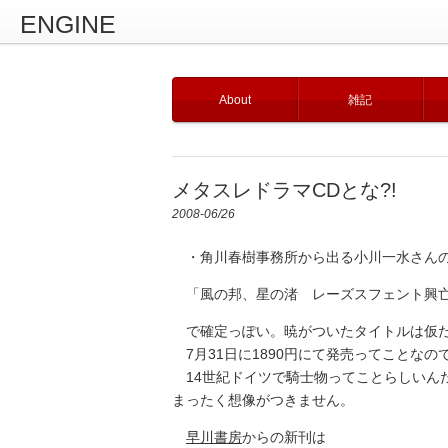
ENGINE
About
雑記
メタスレドラマCDとな?!
2008-06/26
・角川春樹事務所から出る小川一水さん
「風の邦、星の渚 レーズスフェント興
で確定っぽい。暁がついたタイトルは仮だ
7月31日に1890円にて発売ってことな
14世紀ドイツで騎士物ってことらしいん
まったく想像がつきません。
早川書房
からの新刊は