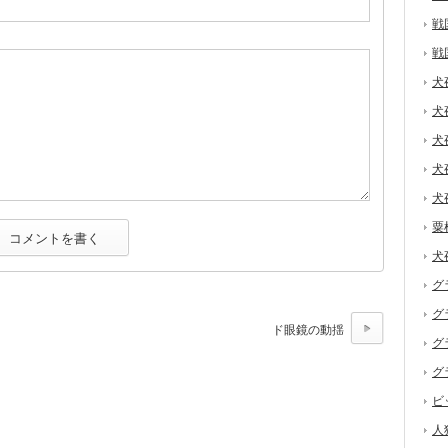
戦
戦
犬
犬
犬
犬
犬
粟
犬
グ
グ
ド眼鏡の動揺
グ
グ
ビ
人