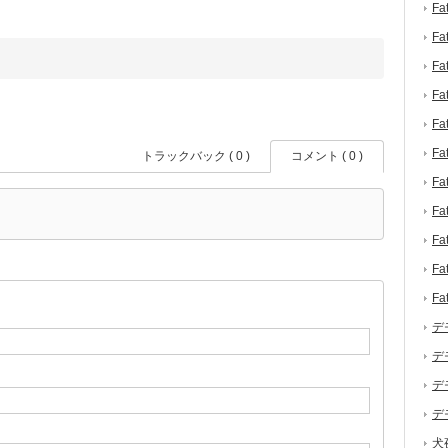
F
F
F
F
F
F
トラックバック ( 0 )
コメント ( 0 )
F
F
F
F
F
デ
デ
デ
デ
犬