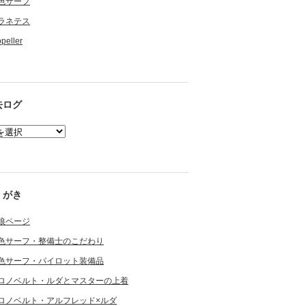
色サーフ
ラネテス
opeller
去ログ
くがき
狼ページ
色サーフ・整備士のこだわり
色サーフ・パイロット装備品
ロノベルト・ルダとマスターの上着
ロノベルト・アルフレッド×ルダ