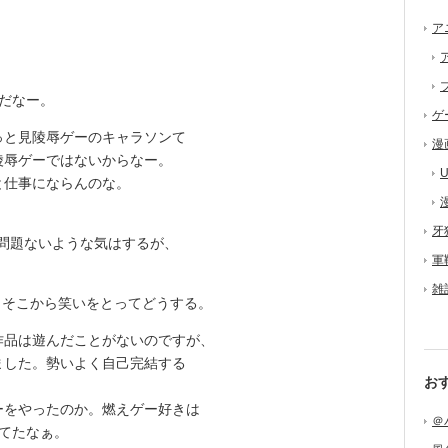
ア
だなー。
ゲ
っと見陵辱ゲーのキャラソンて
漫
陵辱ゲーではないからなー。
U
仕事にならんのな。
牙
問題ないような気はするが、
軍
雑
すよ。そこから笑いをとってどうする。
過去作品は遊んだことがないのですが、
ました。勢いよく自己完結する
お
をやったのか。燃えゲー好きは
＠
てたなぁ。