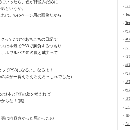
ジ
にいったら、色が軒並みだめに
Bu
か影というか。
Te
れは。webページ用の画像だから
Te
復
イクってだけであちこちの日記で
咎
スは本気でPS3で勝負するつもり
S
り、ホワルバの知名度と威力って
復
復
ってPS3になるよ。なるよ！
復
カの絵が一番えろえろえろっしゅでした）
復
復
1本とTtTの差を考えれば
復
からな！(笑)
デ
腐
実は内容良かった悪かったの
F
。