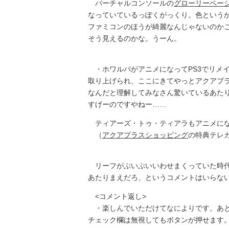
バーチャルコンソールの
グローリーペー
なっていているっぽくがっくり。色という
ファミコンのほうが綺麗なんじゃないのかこ
そう見えるのかな。うーん。
・ホワルバがアニメになってPS3でリメ
取り上げられ、ここにきてやっとアクアプラ
なんだと理解してみなさん驚いているあた
すげーのですやねー……
ティアーズ・トゥ・ティアラもアニメにな
（
アクアプラスショッピング
の特典テレ
リーフがぶいぶいいわせまくっていた時代の
あたりまえだろ、というコメントはいらない
<コメント返し>
・楽しんでいただけてなによりです。あと
チェック欄は無視してもボタンが押せます