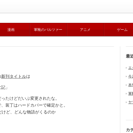
漫画
軍靴のバルツァー
アニメ
ゲーム
最
エ
の
新刊タイトル
は
今
本
亡記」
軍
ったけどだいぶ変更されたな。
ヤ
ので、装丁はハードカバーで確定かと。
だけど、どんな物語がくるのか
カ