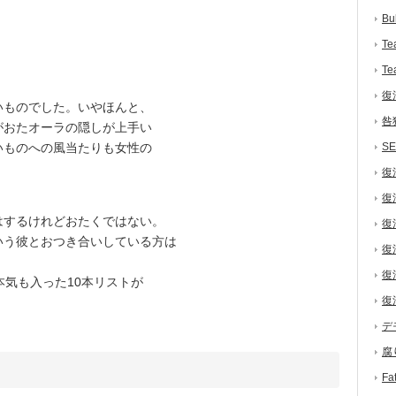
Bu
Te
Te
復
ものでした。いやほんと、
咎
がおたオーラの隠しが上手い
いものへの風当たりも女性の
S
復
復
するけれどおたくではない。
復
いう彼とおつき合いしている方は
復
復
気も入った10本リストが
復
デ
腐
F