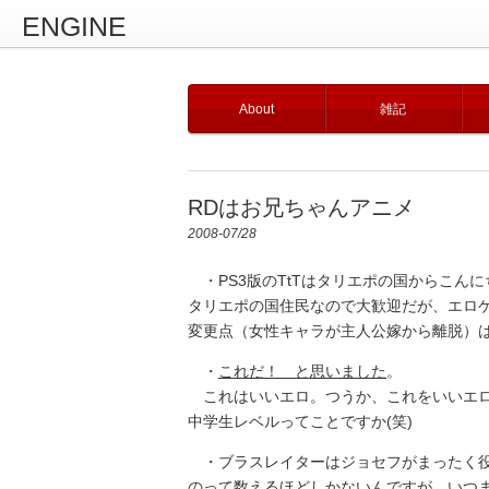
ENGINE
About
雑記
RDはお兄ちゃんアニメ
2008-07/28
・PS3版のTtTはタリエポの国からこん
タリエポの国住民なので大歓迎だが、エロ
変更点（女性キャラが主人公嫁から離脱）
・
これだ！ と思いました
。
これはいいエロ。つうか、これをいいエロ
中学生レベルってことですか(笑)
・ブラスレイターはジョセフがまったく役
のって数えるほどしかないんですが。いつ