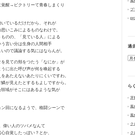
風
に覚醒→ビクトリーて青春しまくり
プ
pr
いているだけだから、それが
の思いこみによるものなわけで。
ものの、「見ている人」による
いう言い分は生身の人間相手
過
しいので議論する気にはならんが。
を見ての頬をつたう「なにか」が
ように出た呼び声が何を喚起する
えをあたえないあたりにくいですわ。
片鱗が見えたとするもよしですから。
ら
色領域がそこにはあるような気が
牙
風
ン回になるようで、格闘シーンで
風
ク
。偉い人のツバメなんて
恋心自覚したっぽい？とか、
ク