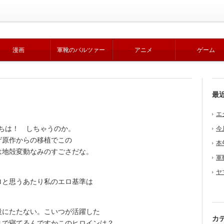
漫画
軍靴のバルツァー
アニメ
ゲーム
最
エ
にちは！ しちゃうのか。
今
ゲ原作からの移植でこの
本
は地殻変動なみのすごさだな。
軍
ヤ
と思うあたり私のエロ基準は
にたたない。こいつが活躍した
カ
まで寝てるんですかこのヒロインは？