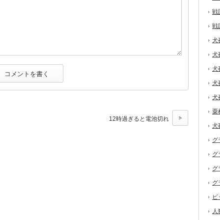
戦
戦
犬
犬
犬
犬
犬
粟
12時過ぎると電池切れ
犬
グ
グ
グ
グ
ビ
人