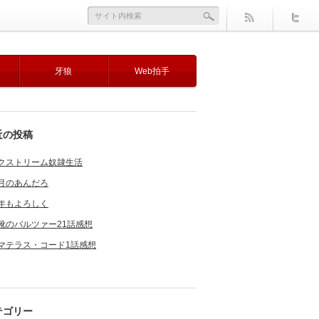
牙狼
Web拍手
近の投稿
クストリーム奴隷生活
月のあんだろ
年もよろしく
靴のバルツァー21話感想
マテラス・コード1話感想
テゴリー