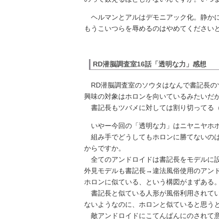
ヘルマンとアルはデモニアック化。静かに
もうこいつらを辱めるのはやめてください
RD潜脳調査室16話「透明な力」感想
RD潜脳調査室のソウタはなんで書記長の
興味の対象はホロンを向いているみたいだ
書記長もツバメに対しては割り切ってる（
いやー今回の「透明な力」はニヤニヤホホ
組み手でどうしてもホロンに勝てないのは
からですか。
全てのアンドロイドは書記長をモデルに設
外見モデルも書記長→違法風俗使用のアン
ホロンに似ている、という構図がまずある
書記長と似ている人形が風俗利用されてい
ないようなのに、ホロンと似ていると思う
敵アンドロイドにこてんぱんにのされて意