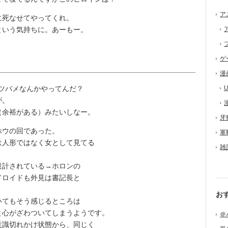
ア
死なせてやってくれ。
という気持ちに。あーもー。
ゲ
漫
ツバメなんかやってんだ？
U
が。
余裕がある）みたいしなー。
牙
ウの回であった。
軍
人形ではなく女として見てる
雑
計されている→ホロンの
ドロイドも外見は書記長と
。
お
てもそう感じるところは
と心がざわついてしまうようです。
＠
識切れかけ状態から、同じく