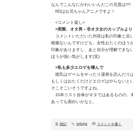
なんでこんなにかわいいんだこの兄貴は!!!!
RDはお兄ちゃんアニメですよ！
<コメント返し>
>実際、オタ男－非オタ女のカップルより
コメントいただいた内容は私の印象と近い
根拠ないんですけども。女性おたくのほう
印象がありますし、あと自分が理解できな
ほうが強い気がします(笑)
>私も多少エロゲを嗜んで
彼氏はゲームをやったり漫画を読んだりは
もしくはおたくだけどエロゲはやらないと
そこそこいそうですよね。
10本リスト自体がネタではあるものの、本
あっても面白いかなと。
setuga
雑記
コメントを書く