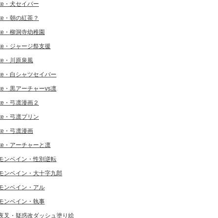
ate・犬セイバー
ate・朝の紅茶？
ate・柳洞寺幼稚園
ate・ジャージ祭支援
ate・川原泉風
ate・白シャツセイバー
ate・黒アーチャーvs凛
ate・弓凛漫画２
ate・弓凛プリン
ate・弓凛漫画
ate・アーチャーと凛
モンベイン・性別逆転
モンベイン・大十字九郎
モンベイン・アル
モンベイン・執事
夜叉・疑惑改ダッシュ塗り絵