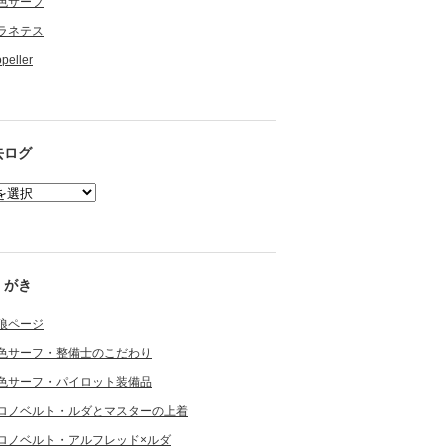
色サーフ
ラネテス
opeller
去ログ
くがき
狼ページ
色サーフ・整備士のこだわり
色サーフ・パイロット装備品
ロノベルト・ルダとマスターの上着
ロノベルト・アルフレッド×ルダ