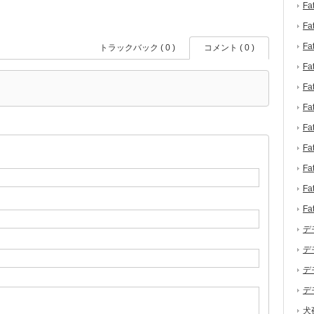
F
F
F
トラックバック ( 0 )
コメント ( 0 )
F
F
F
F
F
F
F
F
デ
デ
デ
デ
犬