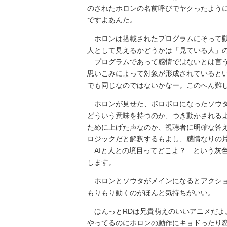
のされたホロンの名前呼びでヤクったよう
ですよあんた。
ホロンは搭載されたプログラムにそって動
人として見えるかどうかは「見ている人」
プログラムであって感情ではないとは言う
思いこみによって対象が形成されていると
でも同じなのではないかなー。このへん難
ホロンが見せた、ボロボロになったソウタ
どういう意味を持つのか、つき動かされる
ために上げた声なのか、視聴者に明確な答
ロジックだと解釈するもよし、感情なりの
AIと人との境目ってどこよ？ という灰
します。
ホロンとソウタがメインになるとアクショ
もりもり動くのがほんと気持ちがいい。
ほんっとRDは兄貴萌えのいいアニメだよ
やってるのにホロンの動作にキョドったり