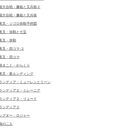
国大合戦・廉姫と又兵衛２
国大合戦・廉姫と又兵衛
夜叉・ジゴロ弥勒予想図
夜叉・弥勒と七宝
夜叉・弥勒
夜叉・四コマ-２
夜叉・四コマ
根まこと・からくり
夜叉・新エンディング
ランディア・ミューレンとリーン
ランディア２・ミレーニア
ランディア２・リュード
ランディア２
ッグオー・ロジャー
狼の二人