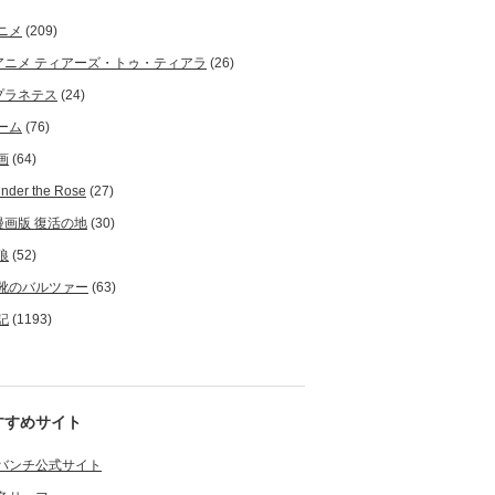
ニメ
(209)
アニメ ティアーズ・トゥ・ティアラ
(26)
プラネテス
(24)
ーム
(76)
画
(64)
nder the Rose
(27)
漫画版 復活の地
(30)
狼
(52)
靴のバルツァー
(63)
記
(1193)
すすめサイト
バンチ公式サイト