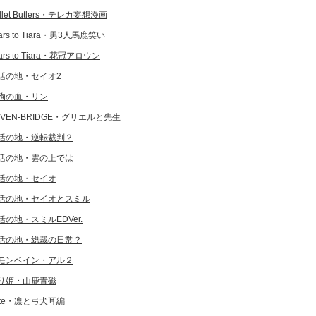
llet Butlers・テレカ妄想漫画
ars to Tiara・男3人馬鹿笑い
ars to Tiara・花冠アロウン
活の地・セイオ2
狗の血・リン
EVEN-BRIDGE・グリエルと先生
活の地・逆転裁判？
活の地・雲の上では
活の地・セイオ
活の地・セイオとスミル
活の地・スミルEDVer.
活の地・総裁の日常？
モンベイン・アル２
り姫・山鹿青磁
ate・凛と弓犬耳編