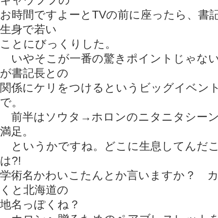
キャウフフの
お時間ですよーとTVの前に座ったら、書
生身で若い
ことにびっくりした。
いやそこが一番の驚きポイントじゃない
が書記長との
関係にケリをつけるというビッグイベン
で。
前半はソウタ→ホロンのニタニタシーン
満足。
というかですね。どこに生息してんだこ
は?!
学術名かわいこたんとか言いますか？ 
くと北海道の
地名っぽくね？