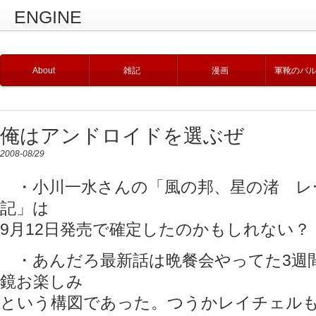
ENGINE
About
雑記
漫画
軍靴のバ
俺はアンドロイドを選ぶぜ
2008-08/29
・小川一水さんの「風の邦、星の渚 レ
記」は
9月12日発売で確定したのかもしれない？
・あんだろ最新話は晩餐会やってた3週
鏡お楽しみ
という構図であった。つうかレイチェル