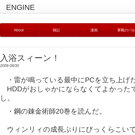
ENGINE
About
雑記
漫画
軍靴のバ
入浴スィーン！
2008-08/30
・雷が鳴っている最中にPCを立ち上げ
HDDがおしゃかにならなくてよかった
し。
・鋼の錬金術師20巻を読んだ。
ウィンリィの成長ぷりにびっくらこいて