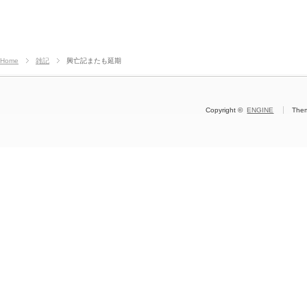
Home
雑記
興亡記またも延期
Copyright ©
ENGINE
The