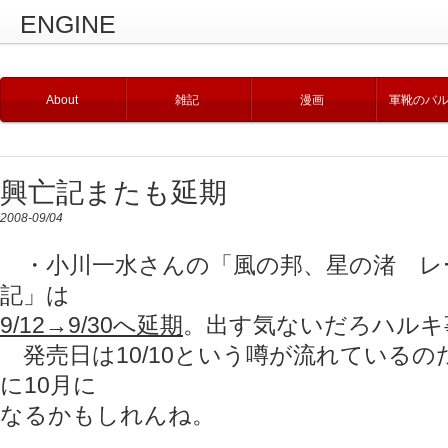
ENGINE
About
雑記
漫画
軍靴のバ
興亡記またも延期
2008-09/04
・小川一水さんの「風の邦、星の渚 レ
記」は
9/12→9/30へ延期
。出す気ないだろハルキ
発売日は10/10という噂が流れているの
に10月に
なるかもしれんね。