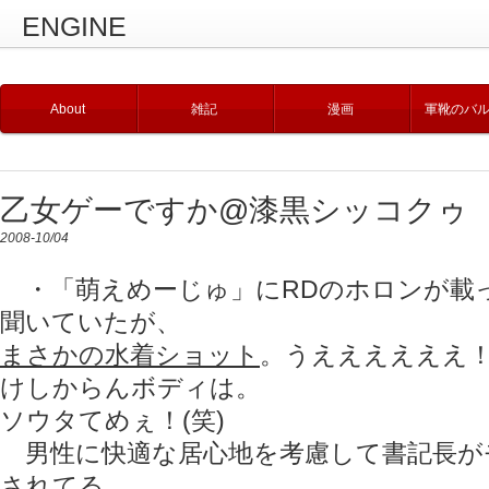
ENGINE
About
雑記
漫画
軍靴のバ
乙女ゲーですか@漆黒シッコクゥ
2008-10/04
・「萌えめーじゅ」にRDのホロンが載
聞いていたが、
まさかの水着ショット
。うええええええ
けしからんボディは。
ソウタてめぇ！(笑)
男性に快適な居心地を考慮して書記長が
されてる