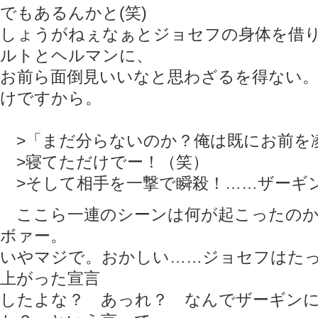
でもあるんかと(笑)
しょうがねぇなぁとジョセフの身体を借
ルトとヘルマンに、
お前ら面倒見いいなと思わざるを得ない
けですから。
>「まだ分らないのか？俺は既にお前を
>寝てただけでー！（笑）
>そして相手を一撃で瞬殺！……ザーギ
ここら一連のシーンは何が起こったのか
ボァー。
いやマジで。おかしい……ジョセフはた
上がった宣言
したよな？ あっれ？ なんでザーギン