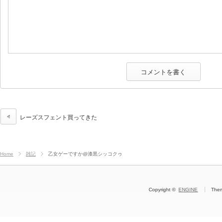
レーズスフェント買ってきた
Home
雑記
乙女ゲーですか@漆黒シッコクゥ
Copyright ©
ENGINE
The