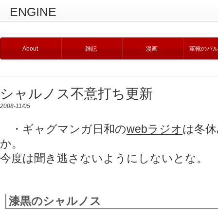
ENGINE
About
雑記
漫画
軍靴のバ
シャルノス不意打ち更新
2008-11/05
・ギャグマンガ日和の
webラジオ
は冬休
か。
今度は聞き逃さないようにしないとな。
漆黒のシャルノス